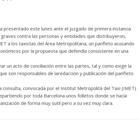
ha presentado este lunes ante el juzgado de primera instancia
as graves contra las personas y entidades que distribuyeron,
MET a los taxistas del Área Metropolitana, un panfleto acusando
conómicos por la propuesta que defendía consistente en una
zar un acto de conciliación entre las partes, tal y como exige la
que son responsables de laredacción y publicación del panfleto
a consulta, convocada por el Institut Metropolità del Taxi (IMET)
 repartiendo por toda Barcelona unos folletos donde se hacía
ganización de forma muy sutil pero a su vez muy clara.