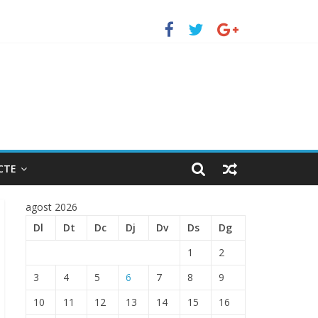
to de Barcelona.
TRADA EN EL PUERTO DE BARCELONA.
CTE
agost 2026
Dl
Dt
Dc
Dj
Dv
Ds
Dg
1
2
3
4
5
6
7
8
9
10
11
12
13
14
15
16