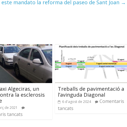
n este mandato la reforma del paseo de Sant Joan
→
axi Algeciras, un
Treballs de pavimentació a
contra la esclerosis
l’avinguda Diagonal
e
Comentaris
6 d'agost de 2024
rç de 2021
tancats
is tancats