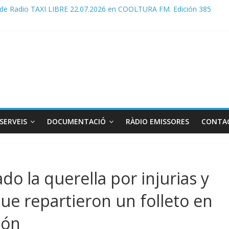
de Radio TAXI LIBRE 22.07.2026 en COOLTURA FM. Edición 385
DO CONJUNTO STAC – ATC
 STAC/ ATC de la reunión con los Mossos d ‘Esquadra del aeropuer
de Radio TAXI LIBRE 29.07.2026 en COOLTURA FM. Edición 386
 SOLICITAN TAULA TÈCNICA PARA MEJORAR LA OPERATIVA DE EN
SERVEIS
DOCUMENTACIÓ
RÀDIO EMISSORES
CONTA
do la querella por injurias y
ue repartieron un folleto en
ión