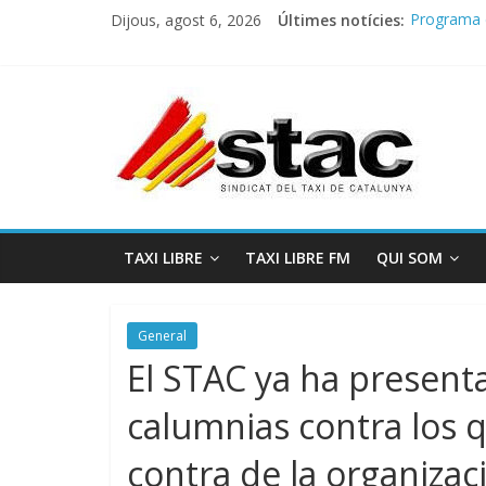
Dijous, agost 6, 2026
Últimes notícies:
Programa 
COMUNICA
Comunicado
Programa 
STAC/ATC
TAXI LIBRE
TAXI LIBRE FM
QUI SOM
General
El STAC ya ha presenta
calumnias contra los q
contra de la organizac