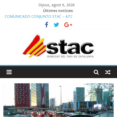
Dijous, agost 6, 2026
Últimes notícies:
COMUNICADO CONJUNTO STAC – ATC
Comunicado STAC/ ATC de la reunión con los Mossos d
‘Esquadra del aeropuerto de Barcelona.
Programa de Radio TAXI LIBRE 29.07.2026 en COOLTURA FM.
Edición 386
STAC/ATC SOLICITAN TAULA TÈCNICA PARA MEJORAR LA
OPERATIVA DE ENTRADA EN EL PUERTO DE BARCELONA.
Programa de Radio TAXI LIBRE 22.07.2026 en COOLTURA FM.
Edición 385