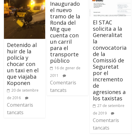
Inaugurado
el nuevo
tramo de la
El STAC
Ronda del
solicita a la
Mig que
Generalitat
cuenta con
la
un carril
Detenido al
convocatoria
para el
huir de la
de la
transporte
policía y
Comissió de
público
chocar con
Seguretat
16 de gener de
un taxi en el
por el
que viajaba
2011
incremento
Koponen
Comentaris
de
tancats
20 de setembre
agresiones a
los taxistas
de 2016
Comentaris
27 de setembre
tancats
de 2019
Comentaris
tancats