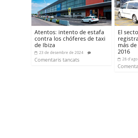
Atentos: intento de estafa
El sect
contra los chóferes de taxi
registr
de Ibiza
más de 
2016
23 de desembre de 2024
Comentaris tancats
28 d'ago
Comentar