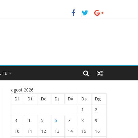
uerto de Barcelona.
 ENTRADA EN EL PUERTO DE BARCELONA.
CTE
agost 2026
Dl
Dt
Dc
Dj
Dv
Ds
Dg
1
2
3
4
5
6
7
8
9
10
11
12
13
14
15
16