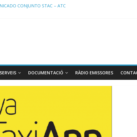
ICADO CONJUNTO STAC – ATC
cado STAC/ ATC de la reunión con los Mossos d ‘Esquadra del aerop
ma de Radio TAXI LIBRE 29.07.2026 en COOLTURA FM. Edición 386
ATC SOLICITAN TAULA TÈCNICA PARA MEJORAR LA OPERATIVA DE
ma de Radio TAXI LIBRE 22.07.2026 en COOLTURA FM. Edición 385
SERVEIS
DOCUMENTACIÓ
RÀDIO EMISSORES
CONTA