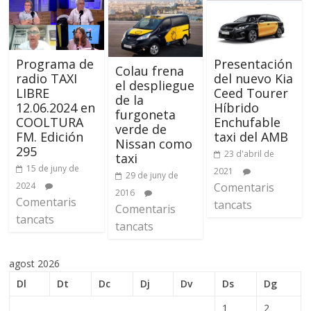
Programa de
Presentación
Colau frena
radio TAXI
del nuevo Kia
el despliegue
LIBRE
Ceed Tourer
de la
12.06.2024 en
Híbrido
furgoneta
COOLTURA
Enchufable
verde de
FM. Edición
taxi del AMB
Nissan como
295
23 d'abril de
taxi
15 de juny de
2021
29 de juny de
2024
Comentaris
2016
Comentaris
tancats
Comentaris
tancats
tancats
agost 2026
Dl
Dt
Dc
Dj
Dv
Ds
Dg
1
2