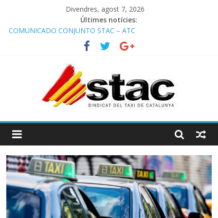
Divendres, agost 7, 2026
Últimes notícies:
COMUNICADO CONJUNTO STAC – ATC
Comunicado STAC/ ATC de la reunión con los Mossos d
‘Esquadra del aeropuerto de Barcelona.
Programa de Radio TAXI LIBRE 29.07.2026 en COOLTURA FM.
Edición 386
STAC/ATC SOLICITAN TAULA TÈCNICA PARA MEJORAR LA
OPERATIVA DE ENTRADA EN EL PUERTO DE BARCELONA.
Programa de Radio TAXI LIBRE 22.07.2026 en COOLTURA FM.
Edición 385