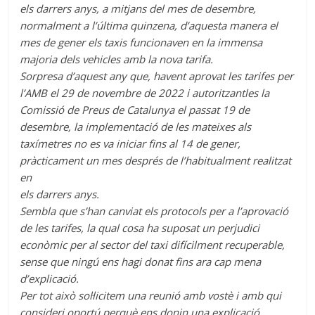
els darrers anys, a mitjans del mes de desembre,
normalment a l’última quinzena, d’aquesta manera el
mes de gener els taxis funcionaven en la immensa
majoria dels vehicles amb la nova tarifa.
Sorpresa d’aquest any que, havent aprovat les tarifes per
l’AMB el 29 de novembre de 2022 i autoritzantles la
Comissió de Preus de Catalunya el passat 19 de
desembre, la implementació de les mateixes als
taxímetres no es va iniciar fins al 14 de gener,
pràcticament un mes després de l’habitualment realitzat
en
els darrers anys.
Sembla que s’han canviat els protocols per a l’aprovació
de les tarifes, la qual cosa ha suposat un perjudici
econòmic per al sector del taxi difícilment recuperable,
sense que ningú ens hagi donat fins ara cap mena
d’explicació.
Per tot això sol·licitem una reunió amb vostè i amb qui
consideri oportú perquè ens donin una explicació