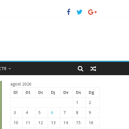
erto de Barcelona.
ENTRADA EN EL PUERTO DE BARCELONA.
CTE
agost 2026
Dl
Dt
Dc
Dj
Dv
Ds
Dg
1
2
3
4
5
6
7
8
9
10
11
12
13
14
15
16