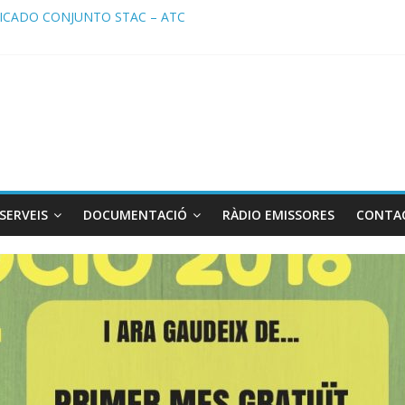
CADO CONJUNTO STAC – ATC
ado STAC/ ATC de la reunión con los Mossos d ‘Esquadra del aeropu
a de Radio TAXI LIBRE 29.07.2026 en COOLTURA FM. Edición 386
TC SOLICITAN TAULA TÈCNICA PARA MEJORAR LA OPERATIVA DE 
a de Radio TAXI LIBRE 22.07.2026 en COOLTURA FM. Edición 385
SERVEIS
DOCUMENTACIÓ
RÀDIO EMISSORES
CONTA