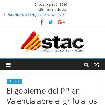
Dijous, agost 6, 2026
Últimes notícies:
COMUNICADO CONJUNTO STAC – ATC
Avanzando hacia la movilidad del futuro: El AMB y el taxi.
Programa de Radio TAXI LIBRE 29.07.2026 en COOLTURA FM.
Edición 386
STAC/ATC SOLICITAN TAULA TÈCNICA PARA MEJORAR LA
OPERATIVA DE ENTRADA EN EL PUERTO DE BARCELONA.
Programa de Radio TAXI LIBRE 22.07.2026 en COOLTURA FM.
Edición 385
General
El gobierno del PP en
Valencia abre el grifo a los