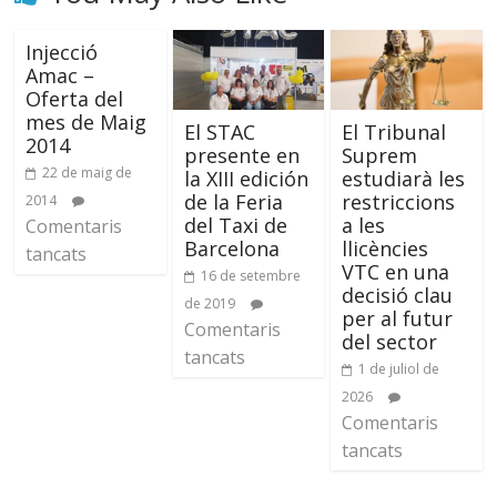
Injecció
Amac –
Oferta del
mes de Maig
El STAC
El Tribunal
2014
presente en
Suprem
22 de maig de
la XIII edición
estudiarà les
de la Feria
restriccions
2014
del Taxi de
a les
Comentaris
Barcelona
llicències
tancats
VTC en una
16 de setembre
decisió clau
de 2019
per al futur
Comentaris
del sector
tancats
1 de juliol de
2026
Comentaris
tancats