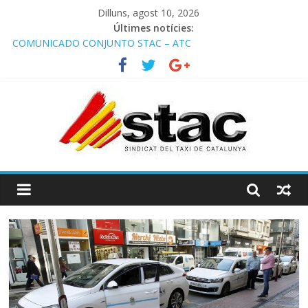
Dilluns, agost 10, 2026
Últimes notícies:
COMUNICADO CONJUNTO STAC – ATC
Comunicado STAC/ ATC de la reunión con los Mossos d
‘Esquadra del aeropuerto de Barcelona.
Programa de Radio TAXI LIBRE 29.07.2026 en COOLTURA FM.
Edición 386
STAC/ATC SOLICITAN TAULA TÈCNICA PARA MEJORAR LA
OPERATIVA DE ENTRADA EN EL PUERTO DE BARCELONA.
Programa de Radio TAXI LIBRE 22.07.2026 en COOLTURA FM.
Edición 385