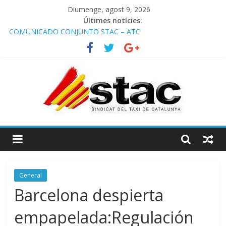
Diumenge, agost 9, 2026
Últimes notícies:
COMUNICADO CONJUNTO STAC – ATC
Comunicado STAC/ ATC de la reunión con los Mossos d
‘Esquadra del aeropuerto de Barcelona.
Programa de Radio TAXI LIBRE 29.07.2026 en COOLTURA FM.
Edición 386
STAC/ATC SOLICITAN TAULA TÈCNICA PARA MEJORAR LA
OPERATIVA DE ENTRADA EN EL PUERTO DE BARCELONA.
Programa de Radio TAXI LIBRE 22.07.2026 en COOLTURA FM.
Edición 385
General
Barcelona despierta
empapelada:Regulación