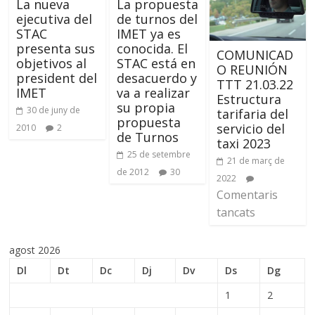
La nueva
La propuesta
ejecutiva del
de turnos del
STAC
IMET ya es
presenta sus
conocida. El
COMUNICAD
objetivos al
STAC está en
O REUNIÓN
president del
desacuerdo y
TTT 21.03.22
IMET
va a realizar
Estructura
su propia
30 de juny de
tarifaria del
propuesta
servicio del
2010
2
de Turnos
taxi 2023
25 de setembre
21 de març de
de 2012
30
2022
Comentaris
tancats
agost 2026
Dl
Dt
Dc
Dj
Dv
Ds
Dg
1
2