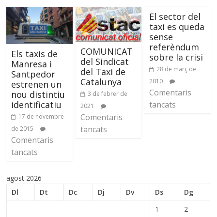
El sector del
taxi es queda
sense
referèndum
COMUNICAT
Els taxis de
sobre la crisi
del Sindicat
Manresa i
28 de març de
del Taxi de
Santpedor
Catalunya
2010
estrenen un
Comentaris
nou distintiu
3 de febrer de
identificatiu
tancats
2021
Comentaris
17 de novembre
tancats
de 2015
Comentaris
tancats
agost 2026
Dl
Dt
Dc
Dj
Dv
Ds
Dg
1
2