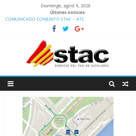
Diumenge, agost 9, 2026
Últimes notícies:
COMUNICADO CONJUNTO STAC – ATC
Comunicado STAC/ ATC de la reunión con los Mossos d
‘Esquadra del aeropuerto de Barcelona.
Programa de Radio TAXI LIBRE 29.07.2026 en COOLTURA FM.
Edición 386
STAC/ATC SOLICITAN TAULA TÈCNICA PARA MEJORAR LA
OPERATIVA DE ENTRADA EN EL PUERTO DE BARCELONA.
Programa de Radio TAXI LIBRE 22.07.2026 en COOLTURA FM.
Edición 385