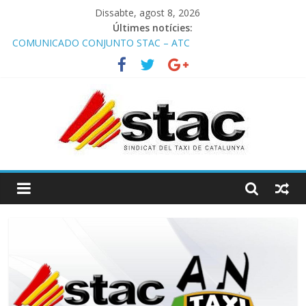
Dissabte, agost 8, 2026
Últimes notícies:
Programa de Radio TAXI LIBRE 22.07.2026 en COOLTURA FM.
Edición 385
COMUNICADO CONJUNTO STAC – ATC
Comunicado STAC/ ATC de la reunión con los Mossos d
‘Esquadra del aeropuerto de Barcelona.
Programa de Radio TAXI LIBRE 29.07.2026 en COOLTURA FM.
Edición 386
STAC/ATC SOLICITAN TAULA TÈCNICA PARA MEJORAR LA
OPERATIVA DE ENTRADA EN EL PUERTO DE BARCELONA.