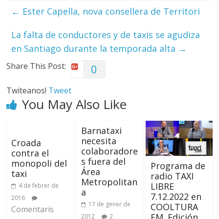
←
Ester Capella, nova consellera de Territori
La falta de conductores y de taxis se agudiza
en Santiago durante la temporada alta
→
Share This Post:
0
Twiteanos!
Tweet
You May Also Like
Barnataxi
necesita
Croada
colaboradore
contra el
s fuera del
monopoli del
Programa de
Área
taxi
radio TAXI
Metropolitan
LIBRE
4 de febrer de
a
7.12.2022 en
2016
17 de gener de
COOLTURA
Comentaris
FM. Edición
2012
2