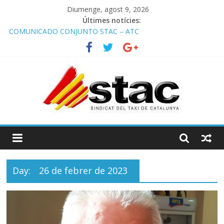
Diumenge, agost 9, 2026
Últimes notícies:
COMUNICADO CONJUNTO STAC – ATC
Comunicado STAC/ ATC de la reunión con los Mossos d
‘Esquadra del aeropuerto de Barcelona.
Programa de Radio TAXI LIBRE 29.07.2026 en COOLTURA FM.
Edición 386
STAC/ATC SOLICITAN TAULA TÈCNICA PARA MEJORAR LA
OPERATIVA DE ENTRADA EN EL PUERTO DE BARCELONA.
Programa de Radio TAXI LIBRE 22.07.2026 en COOLTURA FM.
Edición 385
Day:
26 de febrer de 2023