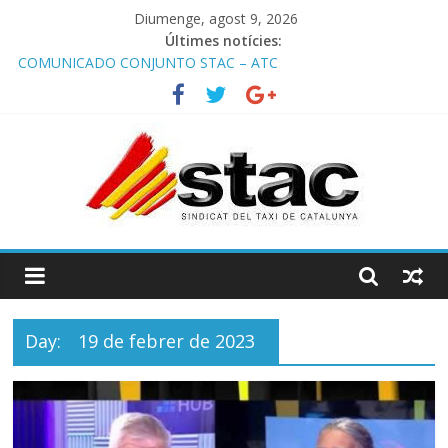
Diumenge, agost 9, 2026
Últimes notícies:
COMUNICADO CONJUNTO STAC – ATC
Comunicado STAC/ ATC de la reunión con los Mossos d
‘Esquadra del aeropuerto de Barcelona.
Programa de Radio TAXI LIBRE 29.07.2026 en COOLTURA FM.
Edición 386
STAC/ATC SOLICITAN TAULA TÈCNICA PARA MEJORAR LA
OPERATIVA DE ENTRADA EN EL PUERTO DE BARCELONA.
Programa de Radio TAXI LIBRE 22.07.2026 en COOLTURA FM.
Edición 385
Day:
19 de febrer de 2023