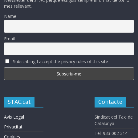
Newsletter del STAC perque estiguis sempre informat de tot lo
mes rellevant.
Name
Email
Subscribing I accept the privacy rules of this site
STAC.cat
Contacte
Avís Legal
Sindicat del Taxi de
Catalunya
Privacitat
Tel: 933 002 314
Cookies