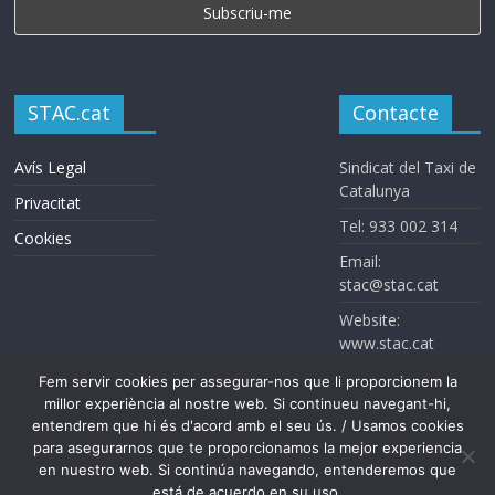
STAC.cat
Contacte
Avís Legal
Sindicat del Taxi de
Catalunya
Privacitat
Tel: 933 002 314
Cookies
Email:
stac@stac.cat
Website:
www.stac.cat
Fem servir cookies per assegurar-nos que li proporcionem la
millor experiència al nostre web. Si continueu navegant-hi,
entendrem que hi és d'acord amb el seu ús. / Usamos cookies
para asegurarnos que te proporcionamos la mejor experiencia
en nuestro web. Si continúa navegando, entenderemos que
está de acuerdo en su uso.
Sindicat del Taxi de Catalunya. Todos los derechos reservados