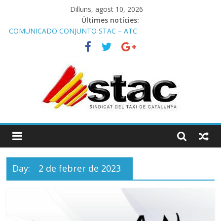
Dilluns, agost 10, 2026
Últimes notícies:
COMUNICADO CONJUNTO STAC – ATC
Comunicado STAC/ ATC de la reunión con los Mossos d
‘Esquadra del aeropuerto de Barcelona.
Programa de Radio TAXI LIBRE 29.07.2026 en COOLTURA FM.
Edición 386
STAC/ATC SOLICITAN TAULA TÈCNICA PARA MEJORAR LA
OPERATIVA DE ENTRADA EN EL PUERTO DE BARCELONA.
Programa de Radio TAXI LIBRE 22.07.2026 en COOLTURA FM.
Edición 385
Day:
2 de febrer de 2023