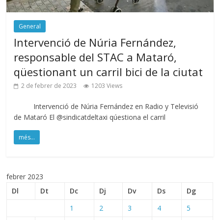
General
Intervenció de Núria Fernández,
responsable del STAC a Mataró,
qüestionant un carril bici de la ciutat
2 de febrer de 2023
1203 Views
Intervenció de Núria Fernández en Radio y Televisió
de Mataró El @sindicatdeltaxi qúestiona el carril
més...
febrer 2023
Dl
Dt
Dc
Dj
Dv
Ds
Dg
1
2
3
4
5