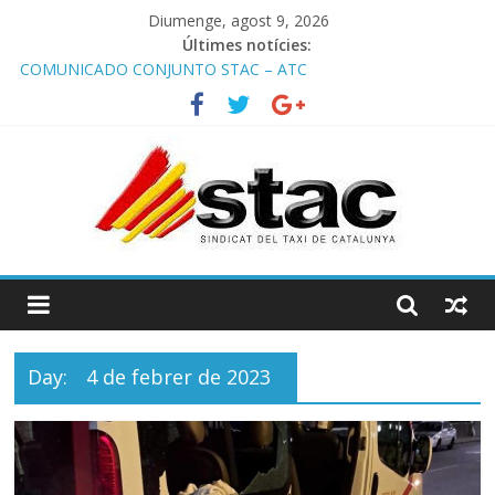
Diumenge, agost 9, 2026
Últimes notícies:
COMUNICADO CONJUNTO STAC – ATC
Comunicado STAC/ ATC de la reunión con los Mossos d
‘Esquadra del aeropuerto de Barcelona.
Programa de Radio TAXI LIBRE 29.07.2026 en COOLTURA FM.
Edición 386
STAC/ATC SOLICITAN TAULA TÈCNICA PARA MEJORAR LA
OPERATIVA DE ENTRADA EN EL PUERTO DE BARCELONA.
Programa de Radio TAXI LIBRE 22.07.2026 en COOLTURA FM.
Edición 385
Day:
4 de febrer de 2023