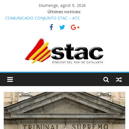
Diumenge, agost 9, 2026
Últimes notícies:
COMUNICADO CONJUNTO STAC – ATC
Comunicado STAC/ ATC de la reunión con los Mossos d
‘Esquadra del aeropuerto de Barcelona.
Programa de Radio TAXI LIBRE 29.07.2026 en COOLTURA FM.
Edición 386
STAC/ATC SOLICITAN TAULA TÈCNICA PARA MEJORAR LA
OPERATIVA DE ENTRADA EN EL PUERTO DE BARCELONA.
Programa de Radio TAXI LIBRE 22.07.2026 en COOLTURA FM.
Edición 385