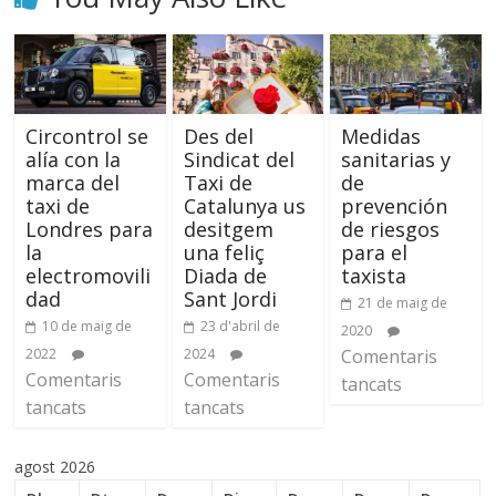
Circontrol se
Des del
Medidas
alía con la
Sindicat del
sanitarias y
marca del
Taxi de
de
taxi de
Catalunya us
prevención
Londres para
desitgem
de riesgos
la
una feliç
para el
electromovili
Diada de
taxista
dad
Sant Jordi
21 de maig de
10 de maig de
23 d'abril de
2020
2022
2024
Comentaris
Comentaris
Comentaris
tancats
tancats
tancats
agost 2026