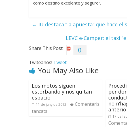
como destino excelente y seguro”.
←
IU destaca “la apuesta” que hace el 
LEVC e-Camper: el taxi “
Share This Post:
0
Twiteanos!
Tweet
You May Also Like
Los motos siguen
Procedi
estorbando y nos quitan
per don
espacio
conduct
no n’ha
Comentaris
11 de juny de 2012
anteri
tancats
17 de fe
Comentar