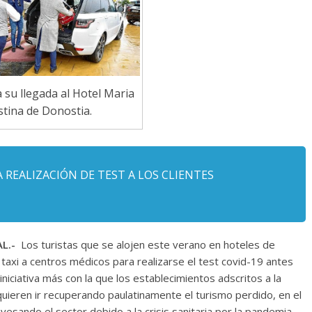
a su llegada al Hotel Maria
stina de Donostia.
A REALIZACIÓN DE TEST A LOS CLIENTES
L.-
Los turistas que se alojen este verano en hoteles de
axi a centros médicos para realizarse el test covid-19 antes
iniciativa más con la que los establecimientos adscritos a la
uieren ir recuperando paulatinamente el turismo perdido, en el
vesando el sector debido a la crisis sanitaria por la pandemia.