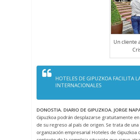
Un cliente 
Cri
HOTELES DE GIPUZKOA FACILITA L
INTERNACIONALES
DONOSTIA. DIARIO DE
GIPUZKOA. JORGE NAPA
Gipuzkoa podrán desplazarse gratuitamente en t
de su regreso al país de origen. Se trata de una 
organización empresarial Hoteles de Gipuzkoa q
contexto de la compleja situación que sigue atra