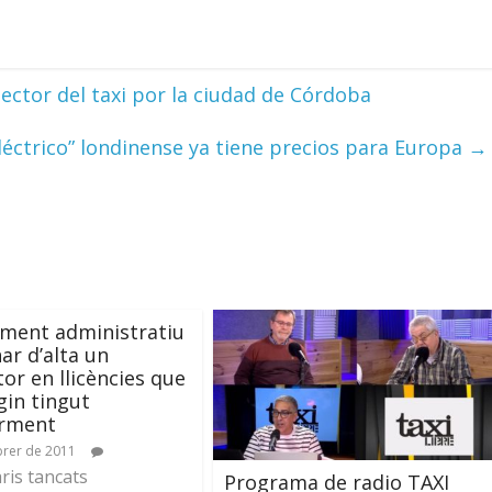
sector del taxi por la ciudad de Córdoba
eléctrico” londinense ya tiene precios para Europa
→
ment administratiu
ar d’alta un
or en llicències que
gin tingut
orment
brer de 2011
is tancats
Programa de radio TAXI