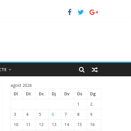
uerto de Barcelona.
 ENTRADA EN EL PUERTO DE BARCELONA.
CTE
agost 2026
Dl
Dt
Dc
Dj
Dv
Ds
Dg
1
2
3
4
5
6
7
8
9
10
11
12
13
14
15
16