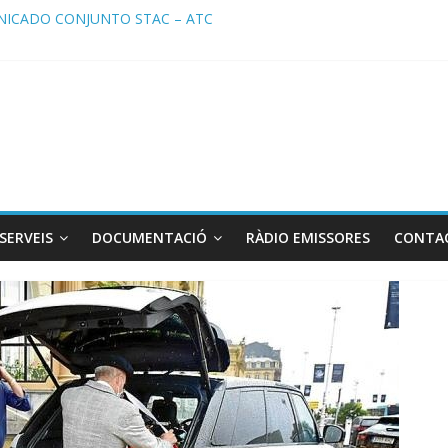
ICADO CONJUNTO STAC – ATC
cado STAC/ ATC de la reunión con los Mossos d ‘Esquadra del aerop
ma de Radio TAXI LIBRE 29.07.2026 en COOLTURA FM. Edición 386
ATC SOLICITAN TAULA TÈCNICA PARA MEJORAR LA OPERATIVA DE
ma de Radio TAXI LIBRE 22.07.2026 en COOLTURA FM. Edición 385
SERVEIS
DOCUMENTACIÓ
RÀDIO EMISSORES
CONTA