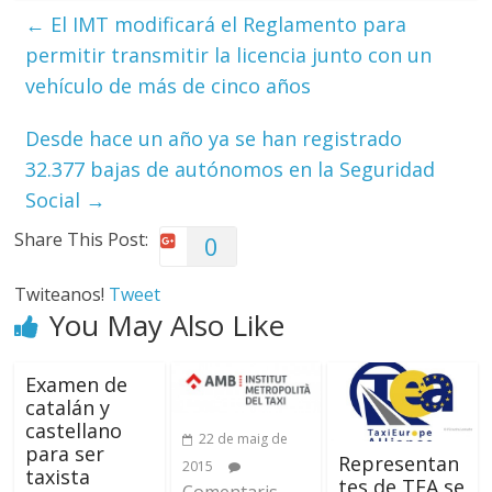
←
El IMT modificará el Reglamento para
permitir transmitir la licencia junto con un
vehículo de más de cinco años
Desde hace un año ya se han registrado
32.377 bajas de autónomos en la Seguridad
Social
→
Share This Post:
0
Twiteanos!
Tweet
You May Also Like
Examen de
catalán y
castellano
22 de maig de
para ser
Representan
2015
taxista
tes de TEA se
Comentaris