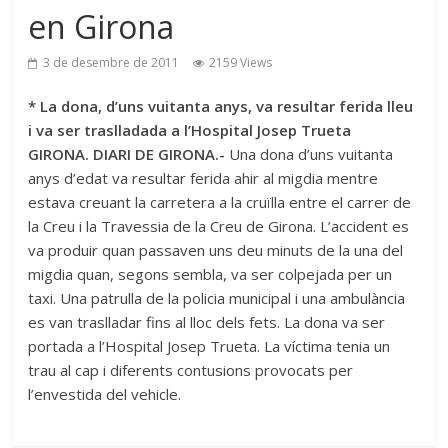
en Girona
3 de desembre de 2011
2159 Views
* La dona, d’uns vuitanta anys, va resultar ferida lleu
i va ser traslladada a l’Hospital Josep Trueta
GIRONA. DIARI DE GIRONA.-
Una dona d’uns vuitanta
anys d’edat va resultar ferida ahir al migdia mentre
estava creuant la carretera a la cruïlla entre el carrer de
la Creu i la Travessia de la Creu de Girona. L’accident es
va produir quan passaven uns deu minuts de la una del
migdia quan, segons sembla, va ser colpejada per un
taxi. Una patrulla de la policia municipal i una ambulància
es van traslladar fins al lloc dels fets. La dona va ser
portada a l’Hospital Josep Trueta. La víctima tenia un
trau al cap i diferents contusions provocats per
l’envestida del vehicle.