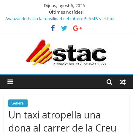
Dijous, agost 6, 2026
Últimes notícies:
Avanzando hacia la movilidad del futuro: El AMB y el taxi.
Programa de Radio TAXI LIBRE 29.07.2026 en COOLTURA FM.
Edición 386
STAC/ATC SOLICITAN TAULA TÈCNICA PARA MEJORAR LA
OPERATIVA DE ENTRADA EN EL PUERTO DE BARCELONA.
Programa de Radio TAXI LIBRE 22.07.2026 en COOLTURA FM.
Edición 385
COMUNICADO CONJUNTO STAC – ATC
General
Un taxi atropella una
dona al carrer de la Creu