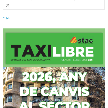
31
« jul.