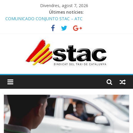
Divendres, agost 7, 2026
Últimes notícies:
COMUNICADO CONJUNTO STAC – ATC
Comunicado STAC/ ATC de la reunión con los Mossos d
‘Esquadra del aeropuerto de Barcelona.
Programa de Radio TAXI LIBRE 29.07.2026 en COOLTURA FM.
Edición 386
STAC/ATC SOLICITAN TAULA TÈCNICA PARA MEJORAR LA
OPERATIVA DE ENTRADA EN EL PUERTO DE BARCELONA.
Programa de Radio TAXI LIBRE 22.07.2026 en COOLTURA FM.
Edición 385