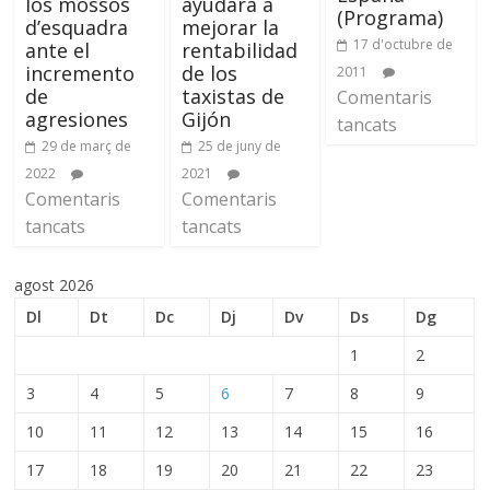
los mossos
ayudará a
(Programa)
d’esquadra
mejorar la
17 d'octubre de
ante el
rentabilidad
incremento
de los
2011
de
taxistas de
Comentaris
agresiones
Gijón
tancats
29 de març de
25 de juny de
2022
2021
Comentaris
Comentaris
tancats
tancats
agost 2026
Dl
Dt
Dc
Dj
Dv
Ds
Dg
1
2
3
4
5
6
7
8
9
10
11
12
13
14
15
16
17
18
19
20
21
22
23