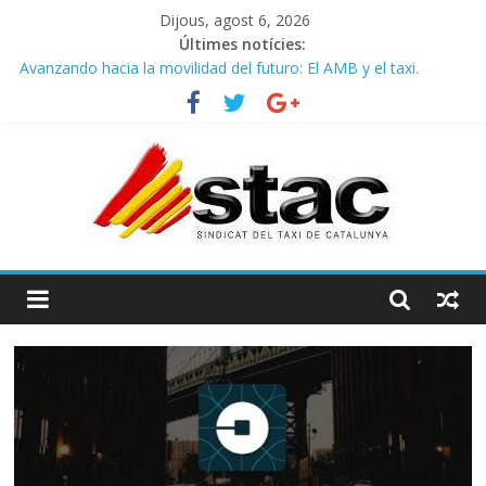
Dijous, agost 6, 2026
Últimes notícies:
Avanzando hacia la movilidad del futuro: El AMB y el taxi.
Programa de Radio TAXI LIBRE 29.07.2026 en COOLTURA FM.
Edición 386
STAC/ATC SOLICITAN TAULA TÈCNICA PARA MEJORAR LA
OPERATIVA DE ENTRADA EN EL PUERTO DE BARCELONA.
Programa de Radio TAXI LIBRE 22.07.2026 en COOLTURA FM.
Edición 385
COMUNICADO CONJUNTO STAC – ATC