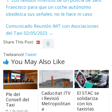
←
Los fallidos intentos de un policía de Sant
Francisco para que un coche autónomo
obedezca sus señales: no le hace ni caso
Comunicado Reunión IMT con Asociaciones
del Taxi 02/05/2023
→
Share This Post:
0
Twiteanos!
Tweet
You May Also Like
Caducitat ITV
El STAC se
Ple del
i Revisió
solidariza
Consell del
Metropolitan
con los
Taxi
a
taxistas
1 de maig de