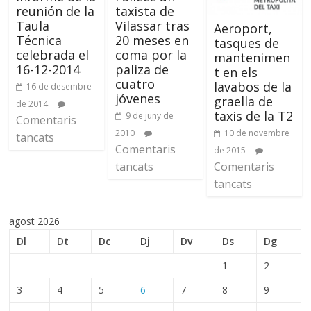
reunión de la
taxista de
Taula
Vilassar tras
Aeroport,
Técnica
20 meses en
tasques de
celebrada el
coma por la
mantenimen
16-12-2014
paliza de
t en els
cuatro
lavabos de la
16 de desembre
jóvenes
graella de
de 2014
taxis de la T2
9 de juny de
Comentaris
10 de novembre
2010
tancats
Comentaris
de 2015
Comentaris
tancats
tancats
agost 2026
Dl
Dt
Dc
Dj
Dv
Ds
Dg
1
2
3
4
5
6
7
8
9