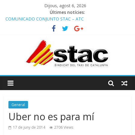
Dijous, agost 6, 2026
Últimes notícies:
COMUNICADO CONJUNTO STAC – ATC
Comunicado STAC/ ATC de la reunión con los Mossos d
‘Esquadra del aeropuerto de Barcelona.
Programa de Radio TAXI LIBRE 29.07.2026 en COOLTURA FM.
Edición 386
STAC/ATC SOLICITAN TAULA TÈCNICA PARA MEJORAR LA
OPERATIVA DE ENTRADA EN EL PUERTO DE BARCELONA.
Programa de Radio TAXI LIBRE 22.07.2026 en COOLTURA FM.
Edición 385
General
Uber no es para mí
17 de juny de 2014
2706 Views