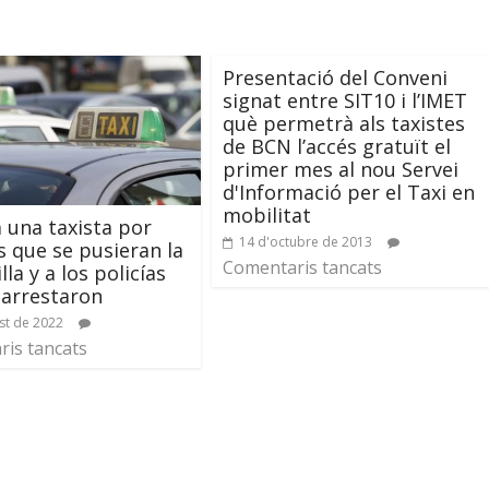
Presentació del Conveni
signat entre SIT10 i l’IMET
què permetrà als taxistes
de BCN l’accés gratuït el
primer mes al nou Servei
d'Informació per el Taxi en
mobilitat
 una taxista por
14 d'octubre de 2013
es que se pusieran la
Comentaris tancats
la y a los policías
 arrestaron
st de 2022
is tancats