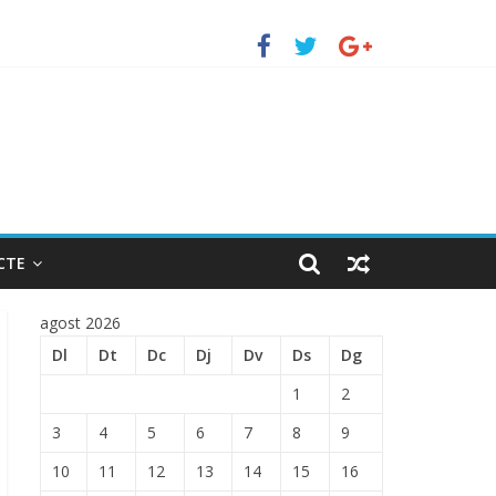
 ENTRADA EN EL PUERTO DE BARCELONA.
CTE
agost 2026
Dl
Dt
Dc
Dj
Dv
Ds
Dg
1
2
3
4
5
6
7
8
9
10
11
12
13
14
15
16