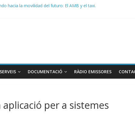
do hacia la movilidad del futuro: El AMB y el taxi.
ma de Radio TAXI LIBRE 29.07.2026 en COOLTURA FM. Edición 386
TC SOLICITAN TAULA TÈCNICA PARA MEJORAR LA OPERATIVA DE
ma de Radio TAXI LIBRE 22.07.2026 en COOLTURA FM. Edición 385
ICADO CONJUNTO STAC – ATC
SERVEIS
DOCUMENTACIÓ
RÀDIO EMISSORES
CONTA
 aplicació per a sistemes