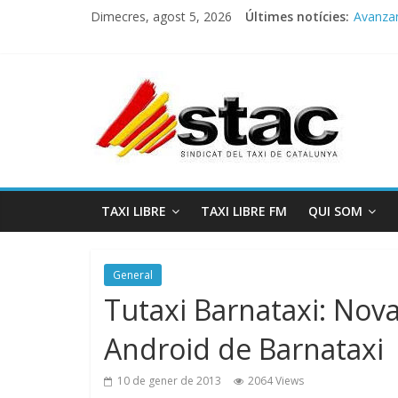
Dimecres, agost 5, 2026
Últimes notícies:
Avanzan
Progra
STAC/A
Progra
COMUN
TAXI LIBRE
TAXI LIBRE FM
QUI SOM
General
Tutaxi Barnataxi: Nova
Android de Barnataxi
10 de gener de 2013
2064 Views