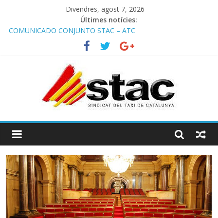
Divendres, agost 7, 2026
Últimes notícies:
COMUNICADO CONJUNTO STAC – ATC
Comunicado STAC/ ATC de la reunión con los Mossos d
‘Esquadra del aeropuerto de Barcelona.
Programa de Radio TAXI LIBRE 29.07.2026 en COOLTURA FM.
Edición 386
STAC/ATC SOLICITAN TAULA TÈCNICA PARA MEJORAR LA
OPERATIVA DE ENTRADA EN EL PUERTO DE BARCELONA.
Programa de Radio TAXI LIBRE 22.07.2026 en COOLTURA FM.
Edición 385