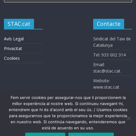
STAC.cat
Contacte
Avís Legal
Sindicat del Taxi de
Catalunya
Privacitat
Tel: 933 002 314
Cookies
Email:
stac@stac.cat
Website:
www.stac.cat
Fem servir cookies per assegurar-nos que li proporcionem la
millor experiència al nostre web. Si continueu navegant-hi,
entendrem que hi és d'acord amb el seu ús. / Usamos cookies
para asegurarnos que te proporcionamos la mejor experiencia
en nuestro web. Si continúa navegando, entenderemos que
está de acuerdo en su uso.
Sindicat del Taxi de Catalunya. Todos los derechos reservados