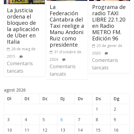
La
Programa de
La Justicia
Federación
radio TAXI
ordena el
Cántabra del
LIBRE 22.1.20
bloqueo de
Taxi reelige a
en Radio
la aplicación
Manu Andoni
METRO FM.
de Uber en
Ruiz como
Edición 96
Italia
presidente
23 de gener de
28 de maig de
31 d'octubre de
2020
2015
2024
Comentaris
Comentaris
Comentaris
tancats
tancats
tancats
agost 2026
Dl
Dt
Dc
Dj
Dv
Ds
Dg
1
2
3
4
5
6
7
8
9
10
11
12
13
14
15
16