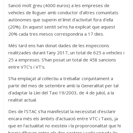
Sanció molt greu (4000 euros) a les empreses de
vehicles de lloguer amb conductor d’altres comunitats
autònomes que superin el límit d’activitat fora d’ella
(20%). En aquest sentit se’ns ha explicat que aquest
20% cada tres mesos correspondria a 17 dies.
Més tard ens han donat dades de les inspeccions
realitzades durant l’any 2017, un total de 625 a vehicles i
25 a empreses. S’han posat un total de 458 sancions
entre VTC’s i VT’s.
S’ha emplaçat al col·lectiu a treballar conjuntament a
partir del mes de setembre amb la Generalitat per tal
d’adaptar la Llei del Taxi 19/2003, de 4 de juliol, a la
realitat actual.
Des de l’STAC s’ha manifestat la necessitat d’esclarir
encara més els àmbits d’actuació entre VTC i Taxis, ja
que en l’actualitat no existeix i la proporcionalitat que hi
hauria d’haver entre els dos sectors i cada vegada és