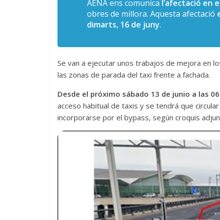
AENA ens comunica
l’afectació en e
obres de millora. Aquesta afectació
dimarts, 16 de juny
.
Se van a ejecutar unos trabajos de mejora en lo
las zonas de parada del taxi frente a fachada.
Desde el próximo sábado 13 de junio a las 06
acceso habitual de taxis y se tendrá que circula
incorporarse por el bypass, según croquis adjun