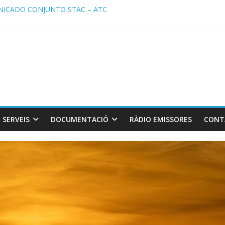
ICADO CONJUNTO STAC – ATC
cado STAC/ ATC de la reunión con los Mossos d ‘Esquadra del aerop
ma de Radio TAXI LIBRE 29.07.2026 en COOLTURA FM. Edición 386
ATC SOLICITAN TAULA TÈCNICA PARA MEJORAR LA OPERATIVA DE
SERVEIS
DOCUMENTACIÓ
RÀDIO EMISSORES
CONT