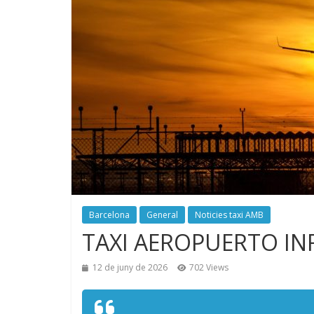
Barcelona
General
Noticies taxi AMB
TAXI AEROPUERTO I
12 de juny de 2026
702 Views