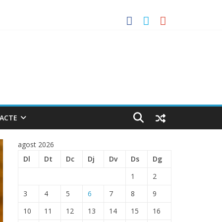
uerto de Barcelona.
 ENTRADA EN EL PUERTO DE BARCELONA.
ACTE
agost 2026
Dl
Dt
Dc
Dj
Dv
Ds
Dg
1
2
3
4
5
6
7
8
9
10
11
12
13
14
15
16