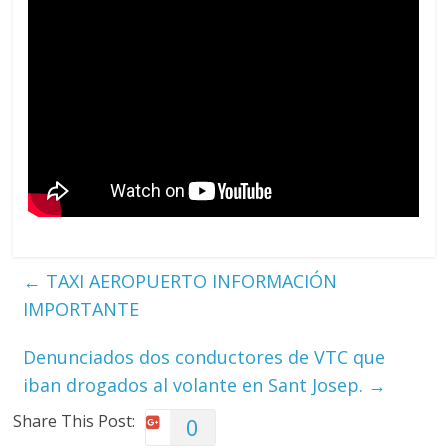
←
TAXI AEROPUERTO INFORMACIÓN
IMPORTANTE
Denunciados dos conductores de VTC que
iban drogados al volante en Sant Josep.
→
Share This Post:
0