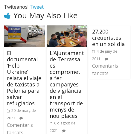
Twiteanos!
Tweet
You May Also Like
27.200
creueristes
en un sol dia
4 de juny de
El
L’Ajuntament
documental
de Terrassa
2011
‘Help
es
Comentaris
Ukraine’
compromet
tancats
relata el viaje
a fer
de taxistas a
campanyes
Polonia para
de vigilància
salvar
en el
refugiados
transport de
menys de
20 de març de
nou places
2023
6 d'agost de
Comentaris
2021
tancats