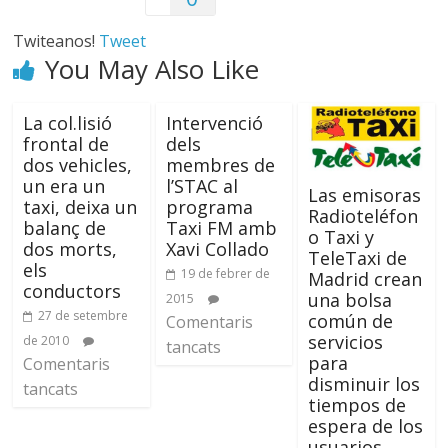
Twiteanos!
Tweet
You May Also Like
La col.lisió
Intervenció
frontal de
dels
dos vehicles,
membres de
un era un
l’STAC al
Las emisoras
taxi, deixa un
programa
Radioteléfon
balanç de
Taxi FM amb
o Taxi y
dos morts,
Xavi Collado
TeleTaxi de
els
19 de febrer de
Madrid crean
conductors
una bolsa
2015
27 de setembre
común de
Comentaris
servicios
de 2010
tancats
para
Comentaris
disminuir los
tancats
tiempos de
espera de los
usuarios