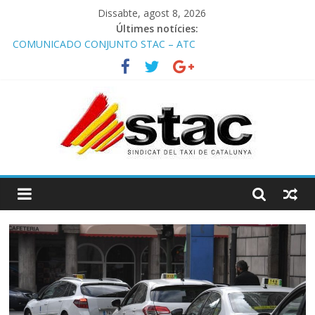
Dissabte, agost 8, 2026
Últimes notícies:
COMUNICADO CONJUNTO STAC – ATC
Comunicado STAC/ ATC de la reunión con los Mossos d
‘Esquadra del aeropuerto de Barcelona.
Programa de Radio TAXI LIBRE 29.07.2026 en COOLTURA FM.
Edición 386
STAC/ATC SOLICITAN TAULA TÈCNICA PARA MEJORAR LA
OPERATIVA DE ENTRADA EN EL PUERTO DE BARCELONA.
Programa de Radio TAXI LIBRE 22.07.2026 en COOLTURA FM.
Edición 385