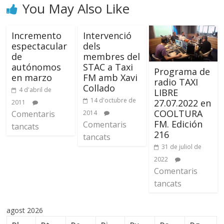
You May Also Like
Incremento
Intervenció
espectacular
dels
de
membres del
autónomos
STAC a Taxi
Programa de
en marzo
FM amb Xavi
radio TAXI
Collado
4 d'abril de
LIBRE
14 d'octubre de
27.07.2022 en
2011
COOLTURA
Comentaris
2014
FM. Edición
Comentaris
tancats
216
tancats
31 de juliol de
2022
Comentaris
tancats
agost 2026