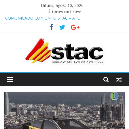
Dilluns, agost 10, 2026
Últimes notícies:
COMUNICADO CONJUNTO STAC – ATC
Comunicado STAC/ ATC de la reunión con los Mossos d
‘Esquadra del aeropuerto de Barcelona.
Programa de Radio TAXI LIBRE 29.07.2026 en COOLTURA FM.
Edición 386
STAC/ATC SOLICITAN TAULA TÈCNICA PARA MEJORAR LA
OPERATIVA DE ENTRADA EN EL PUERTO DE BARCELONA.
Programa de Radio TAXI LIBRE 22.07.2026 en COOLTURA FM.
Edición 385