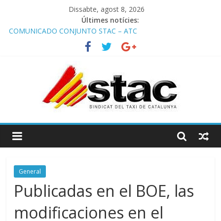
Dissabte, agost 8, 2026
Últimes notícies:
COMUNICADO CONJUNTO STAC – ATC
Comunicado STAC/ ATC de la reunión con los Mossos d
‘Esquadra del aeropuerto de Barcelona.
Programa de Radio TAXI LIBRE 29.07.2026 en COOLTURA FM.
Edición 386
STAC/ATC SOLICITAN TAULA TÈCNICA PARA MEJORAR LA
OPERATIVA DE ENTRADA EN EL PUERTO DE BARCELONA.
Programa de Radio TAXI LIBRE 22.07.2026 en COOLTURA FM.
Edición 385
General
Publicadas en el BOE, las
modificaciones en el