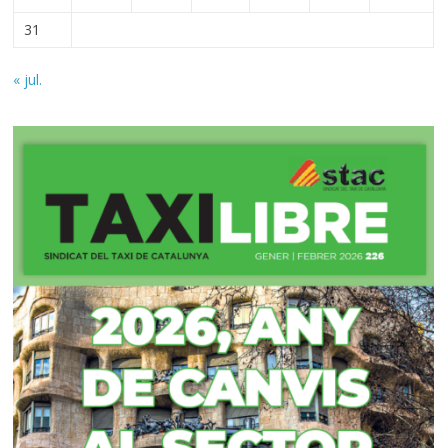
31
« jul.