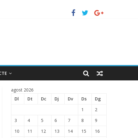
TRADA EN EL PUERTO DE BARCELONA.
CTE
agost 2026
Dl
Dt
Dc
Dj
Dv
Ds
Dg
1
2
3
4
5
6
7
8
9
10
11
12
13
14
15
16