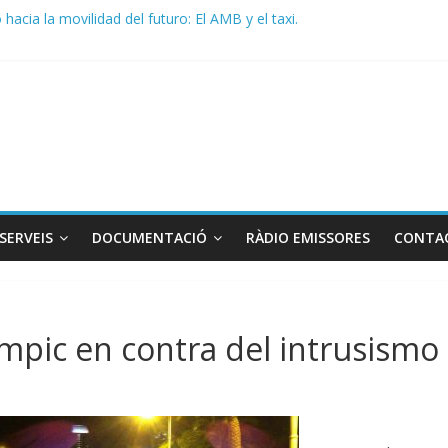
acia la movilidad del futuro: El AMB y el taxi.
de Radio TAXI LIBRE 29.07.2026 en COOLTURA FM. Edición 386
 SOLICITAN TAULA TÈCNICA PARA MEJORAR LA OPERATIVA DE EN
de Radio TAXI LIBRE 22.07.2026 en COOLTURA FM. Edición 385
DO CONJUNTO STAC – ATC
SERVEIS
DOCUMENTACIÓ
RÀDIO EMISSORES
CONTA
ímpic en contra del intrusismo