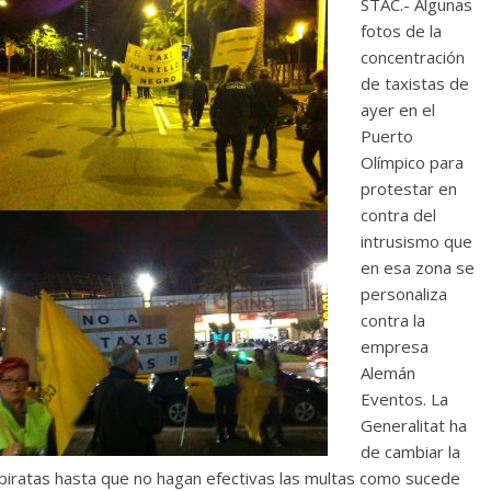
STAC.- Algunas
fotos de la
concentración
de taxistas de
ayer en el
Puerto
Olímpico para
protestar en
contra del
intrusismo que
en esa zona se
personaliza
contra la
empresa
Alemán
Eventos. La
Generalitat ha
de cambiar la
s piratas hasta que no hagan efectivas las multas como sucede