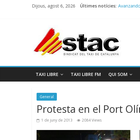
Dijous, agost 6, 2026
Últimes notícies:
Avanzando h
Programa 
STAC/ATC
Programa 
COMUNICA
TAXI LIBRE
TAXI LIBRE FM
QUI SOM
General
Protesta en el Port Ol
1 de juny de 2013
2084 Views