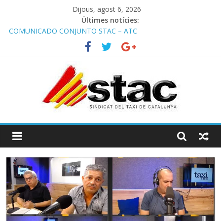
Dijous, agost 6, 2026
Últimes notícies:
COMUNICADO CONJUNTO STAC – ATC
Comunicado STAC/ ATC de la reunión con los Mossos d
‘Esquadra del aeropuerto de Barcelona.
Programa de Radio TAXI LIBRE 29.07.2026 en COOLTURA FM.
Edición 386
STAC/ATC SOLICITAN TAULA TÈCNICA PARA MEJORAR LA
OPERATIVA DE ENTRADA EN EL PUERTO DE BARCELONA.
Programa de Radio TAXI LIBRE 22.07.2026 en COOLTURA FM.
Edición 385