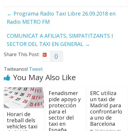
←
Programa Radio Taxi Libre 26.09.2018 en
Radio METRO FM
COMUNICAT A AFILIATS, SIMPATITZANTS I
SECTOR DEL TAXI EN GENERAL
→
Share This Post:
0
Twiteanos!
Tweet
You May Also Like
Fenadismer
ERC utiliza
pide apoyo y
un taxi de
protección
Madrid para
para el
confrontarlo
Horari de
sector del
a uno de
treball dels
taxi en
Barcelona
vehicles taxi
España
29 d'octubre de