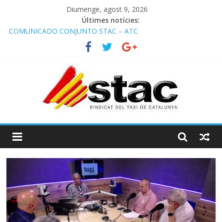
Diumenge, agost 9, 2026
Últimes notícies:
COMUNICADO CONJUNTO STAC – ATC
Comunicado STAC/ ATC de la reunión con los Mossos d
‘Esquadra del aeropuerto de Barcelona.
Programa de Radio TAXI LIBRE 29.07.2026 en COOLTURA FM.
Edición 386
STAC/ATC SOLICITAN TAULA TÈCNICA PARA MEJORAR LA
OPERATIVA DE ENTRADA EN EL PUERTO DE BARCELONA.
Programa de Radio TAXI LIBRE 22.07.2026 en COOLTURA FM.
Edición 385