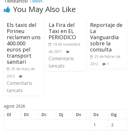
Twiteanos!
Tweet
You May Also Like
Els taxis del
La Fira del
Reportaje de
Pirineu
Taxi en EL
La
reclamen uns
PERIODICO
Vanguardia
400.000
sobre la
19 de novembre
euros pel
consulta
de 2011
transport
25 de febrer de
Comentaris
sanitari
2012
1
tancats
25 de març de
2012
Comentaris
tancats
agost 2026
Dl
Dt
Dc
Dj
Dv
Ds
Dg
1
2