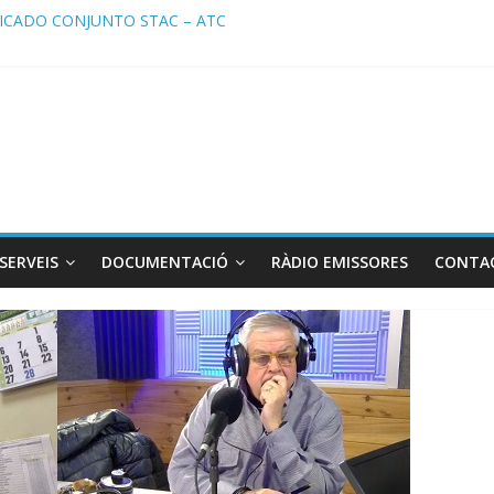
CADO CONJUNTO STAC – ATC
ado STAC/ ATC de la reunión con los Mossos d ‘Esquadra del aeropu
a de Radio TAXI LIBRE 29.07.2026 en COOLTURA FM. Edición 386
TC SOLICITAN TAULA TÈCNICA PARA MEJORAR LA OPERATIVA DE 
a de Radio TAXI LIBRE 22.07.2026 en COOLTURA FM. Edición 385
SERVEIS
DOCUMENTACIÓ
RÀDIO EMISSORES
CONTA