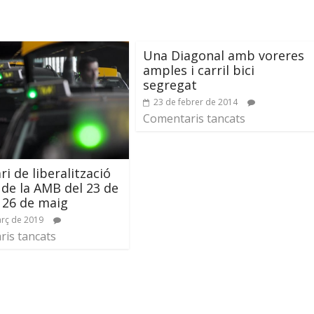
Una Diagonal amb voreres
amples i carril bici
segregat
23 de febrer de 2014
Comentaris tancats
ri de liberalització
i de la AMB del 23 de
 26 de maig
rç de 2019
is tancats