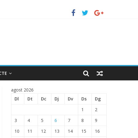
erto de Barcelona.
ENTRADA EN EL PUERTO DE BARCELONA.
CTE
agost 2026
Dl
Dt
Dc
Dj
Dv
Ds
Dg
1
2
3
4
5
6
7
8
9
10
11
12
13
14
15
16