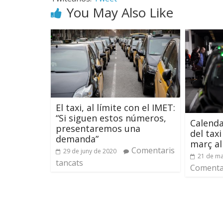
You May Also Like
El taxi, al límite con el IMET:
“Si siguen estos números,
Calenda
presentaremos una
del tax
demanda”
març al
Comentaris
29 de juny de 2020
21 de ma
tancats
Comentar