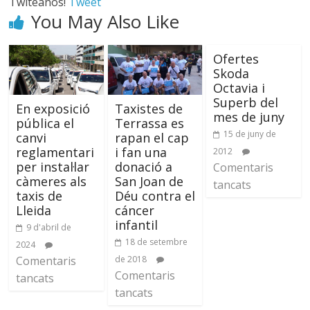
Twiteanos!
Tweet
You May Also Like
Ofertes
Skoda
Octavia i
Superb del
En exposició
Taxistes de
mes de juny
pública el
Terrassa es
15 de juny de
canvi
rapan el cap
reglamentari
i fan una
2012
per instal·lar
donació a
Comentaris
càmeres als
San Joan de
tancats
taxis de
Déu contra el
Lleida
cáncer
infantil
9 d'abril de
18 de setembre
2024
Comentaris
de 2018
Comentaris
tancats
tancats