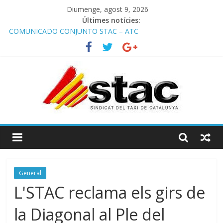
Diumenge, agost 9, 2026
Últimes notícies:
COMUNICADO CONJUNTO STAC – ATC
Comunicado STAC/ ATC de la reunión con los Mossos d
‘Esquadra del aeropuerto de Barcelona.
Programa de Radio TAXI LIBRE 29.07.2026 en COOLTURA FM.
Edición 386
STAC/ATC SOLICITAN TAULA TÈCNICA PARA MEJORAR LA
OPERATIVA DE ENTRADA EN EL PUERTO DE BARCELONA.
Programa de Radio TAXI LIBRE 22.07.2026 en COOLTURA FM.
Edición 385
General
L'STAC reclama els girs de
la Diagonal al Ple del