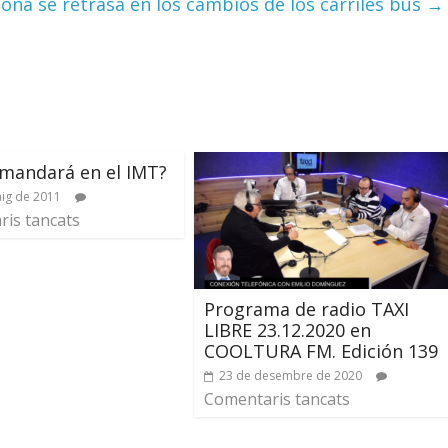
ona se retrasa en los cambios de los carriles bus
→
mandará en el IMT?
ig de 2011
is tancats
Programa de radio TAXI
LIBRE 23.12.2020 en
COOLTURA FM. Edición 139
23 de desembre de 2020
Comentaris tancats