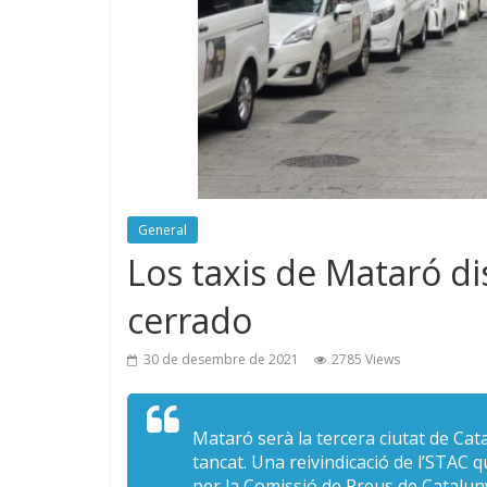
General
Los taxis de Mataró di
cerrado
30 de desembre de 2021
2785 Views
Mataró serà la tercera ciutat de Cat
tancat. Una reivindicació de l’STAC q
per la Comissió de Preus de Catalun