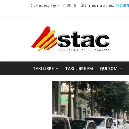
Divendres, agost 7, 2026
Últimes notícies:
COMUN
Comuni
Progra
STAC/
Progra
TAXI LIBRE
TAXI LIBRE FM
QUI SOM