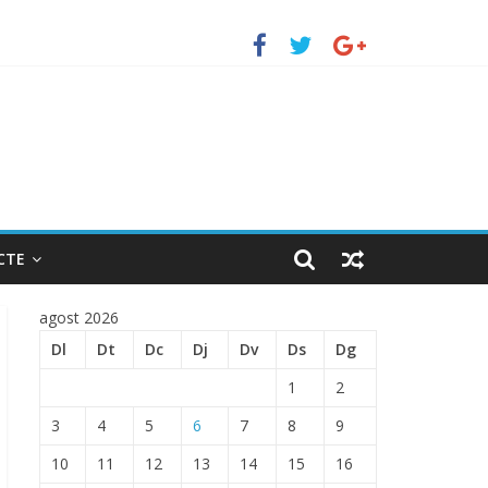
uerto de Barcelona.
 ENTRADA EN EL PUERTO DE BARCELONA.
CTE
agost 2026
Dl
Dt
Dc
Dj
Dv
Ds
Dg
1
2
3
4
5
6
7
8
9
10
11
12
13
14
15
16