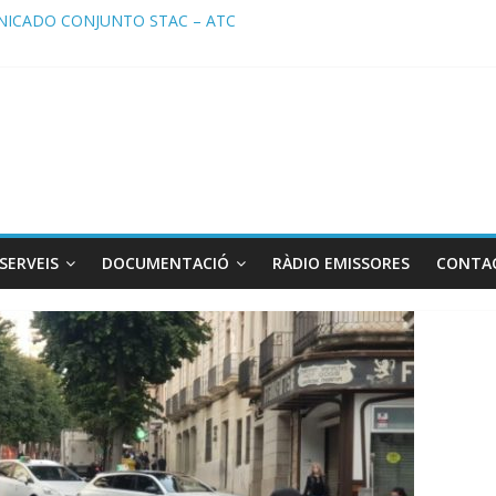
ICADO CONJUNTO STAC – ATC
cado STAC/ ATC de la reunión con los Mossos d ‘Esquadra del aerop
ma de Radio TAXI LIBRE 29.07.2026 en COOLTURA FM. Edición 386
ATC SOLICITAN TAULA TÈCNICA PARA MEJORAR LA OPERATIVA DE
ma de Radio TAXI LIBRE 22.07.2026 en COOLTURA FM. Edición 385
SERVEIS
DOCUMENTACIÓ
RÀDIO EMISSORES
CONTA