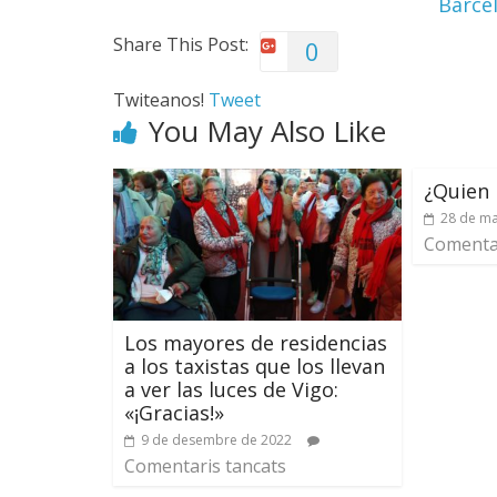
Barcel
Share This Post:
0
Twiteanos!
Tweet
You May Also Like
¿Quien 
28 de ma
Comentar
Los mayores de residencias
a los taxistas que los llevan
a ver las luces de Vigo:
«¡Gracias!»
9 de desembre de 2022
Comentaris tancats