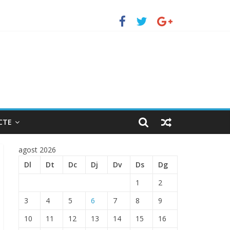
erto de Barcelona.
ENTRADA EN EL PUERTO DE BARCELONA.
CTE
agost 2026
Dl
Dt
Dc
Dj
Dv
Ds
Dg
1
2
3
4
5
6
7
8
9
10
11
12
13
14
15
16