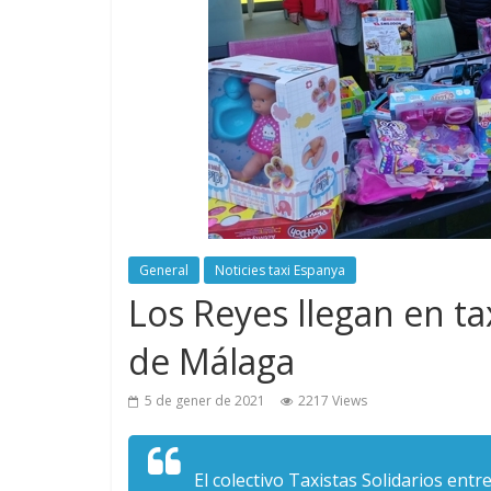
General
Noticies taxi Espanya
Los Reyes llegan en t
de Málaga
5 de gener de 2021
2217 Views
El colectivo Taxistas Solidarios en