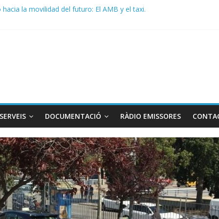
acia la movilidad del futuro: El AMB y el taxi.
de Radio TAXI LIBRE 29.07.2026 en COOLTURA FM. Edición 386
 SOLICITAN TAULA TÈCNICA PARA MEJORAR LA OPERATIVA DE EN
de Radio TAXI LIBRE 22.07.2026 en COOLTURA FM. Edición 385
DO CONJUNTO STAC – ATC
SERVEIS
DOCUMENTACIÓ
RÀDIO EMISSORES
CONTA