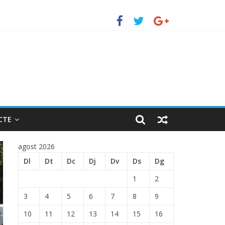
TRADA EN EL PUERTO DE BARCELONA.
CTE
agost 2026
Dl
Dt
Dc
Dj
Dv
Ds
Dg
1
2
3
4
5
6
7
8
9
10
11
12
13
14
15
16