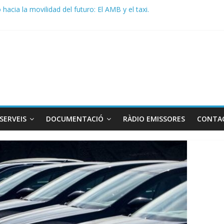
acia la movilidad del futuro: El AMB y el taxi.
de Radio TAXI LIBRE 29.07.2026 en COOLTURA FM. Edición 386
 SOLICITAN TAULA TÈCNICA PARA MEJORAR LA OPERATIVA DE EN
de Radio TAXI LIBRE 22.07.2026 en COOLTURA FM. Edición 385
DO CONJUNTO STAC – ATC
SERVEIS
DOCUMENTACIÓ
RÀDIO EMISSORES
CONTA