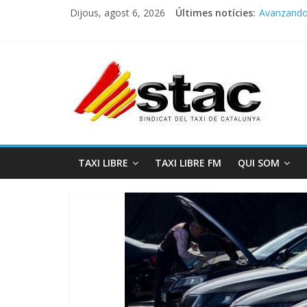
Dijous, agost 6, 2026
Últimes notícies:
Avanzando h
Programa 
STAC/ATC
Programa 
COMUNICA
TAXI LIBRE
TAXI LIBRE FM
QUI SOM