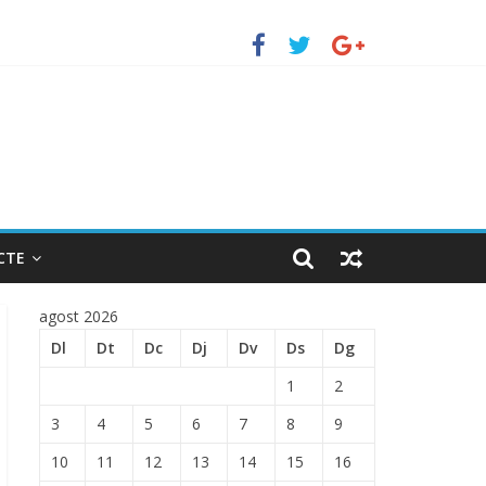
TRADA EN EL PUERTO DE BARCELONA.
CTE
agost 2026
Dl
Dt
Dc
Dj
Dv
Ds
Dg
1
2
3
4
5
6
7
8
9
10
11
12
13
14
15
16