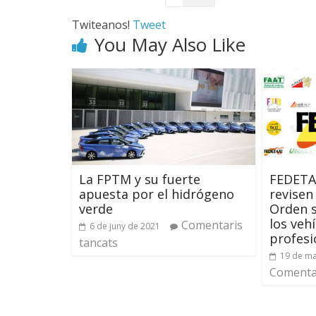
Twiteanos!
Tweet
You May Also Like
La FPTM y su fuerte
FEDETAX
apuesta por el hidrógeno
revisen 
verde
Orden s
los veh
Comentaris
6 de juny de 2021
profesi
tancats
19 de ma
Comentar