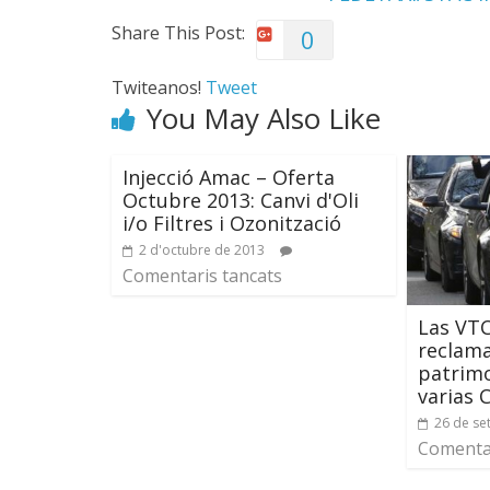
Share This Post:
0
Twiteanos!
Tweet
You May Also Like
Injecció Amac – Oferta
Octubre 2013: Canvi d'Oli
i/o Filtres i Ozonització
2 d'octubre de 2013
Comentaris tancats
Las VT
reclam
patrimo
varias 
26 de se
Comentar