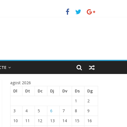
erto de Barcelona.
ENTRADA EN EL PUERTO DE BARCELONA.
CTE
agost 2026
Dl
Dt
Dc
Dj
Dv
Ds
Dg
1
2
3
4
5
6
7
8
9
10
11
12
13
14
15
16