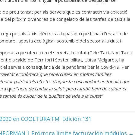
rt urbà no arriba, tinguin la possibilitat de desplaçar-se.
a de preu tancat per als serveis que es contractin via aplicació
Ple del pròxim divendres de congelació de les tarifes de taxi a la
rrega per als taxis elèctrics a la parada que hi ha a l’estació de
oure l’aposta ecològica i sostenible del sector a la ciutat.
empreses que ofereixen el servei a la ciutat (Tele Taxi, Nou Taxi i
nt d’alcalde de Territori i Sostenibilitat, Lluïsa Melgares, ha
eix el servei a conseqüència de la pandèmia per la Covid-19. Per
gravetat econòmica que repercuteix en moltes famílies
tentar pal•liar els efectes d’aquesta crisi ajudant en tot allò que
dera que “
hem de cuidar la salut, però també hem de cuidar el
també és cuidar de la qualitat de vida a la ciutat”
.
.2020 en COOLTURA FM. Edición 131
NFORMAN | Prórroga límite facturación módulos
→