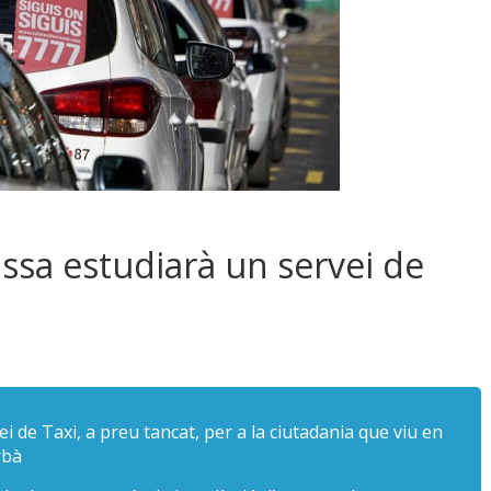
ssa estudiarà un servei de
i de Taxi, a preu tancat, per a la ciutadania que viu en
rbà