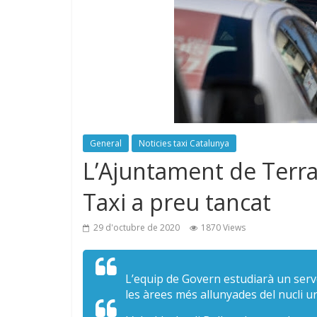
General
Noticies taxi Catalunya
L’Ajuntament de Terra
Taxi a preu tancat
29 d'octubre de 2020
1870 Views
L’equip de Govern estudiarà un serve
les àrees més allunyades del nucli u