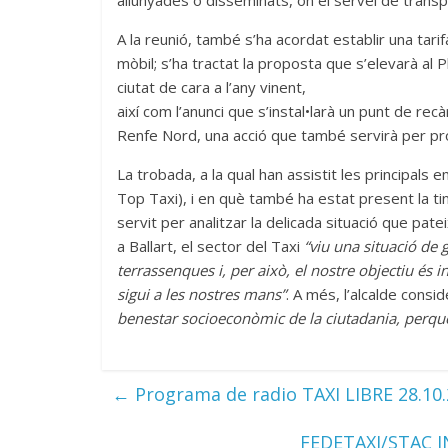
allunyades o disseminats, on el servei de transpo
A la reunió, també s’ha acordat establir una tarif
mòbil; s’ha tractat la proposta que s’elevarà al 
ciutat de cara a l’any vinent,
així com l’anunci que s’instal•larà un punt de recà
Renfe Nord, una acció que també servirà per prom
La trobada, a la qual han assistit les principals 
Top Taxi), i en què també ha estat present la tine
servit per analitzar la delicada situació que pat
a Ballart, el sector del Taxi
“viu una situació de 
terrassenques i, per això, el nostre objectiu és in
sigui a les nostres mans”
. A més, l’alcalde consi
benestar socioeconòmic de la ciutadania, perquè 
←
Programa de radio TAXI LIBRE 28.10
FEDETAXI/STAC I