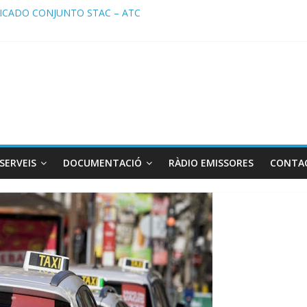
CADO CONJUNTO STAC – ATC
ado STAC/ ATC de la reunión con los Mossos d ‘Esquadra del aeropu
a de Radio TAXI LIBRE 29.07.2026 en COOLTURA FM. Edición 386
TC SOLICITAN TAULA TÈCNICA PARA MEJORAR LA OPERATIVA DE 
a de Radio TAXI LIBRE 22.07.2026 en COOLTURA FM. Edición 385
SERVEIS
DOCUMENTACIÓ
RÀDIO EMISSORES
CONTA