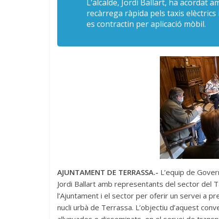
L’alcalde, Jordi Ballart, ha acordat am
recàrrega ràpida pels taxis elèctrics
es contractin per aplicació mòbil.
AJUNTAMENT DE TERRASSA.-
L’equip de Govern
Jordi Ballart amb representants del sector del Tax
l’Ajuntament i el sector per oferir un servei a p
nucli urbà de Terrassa. L’objectiu d’aquest conv