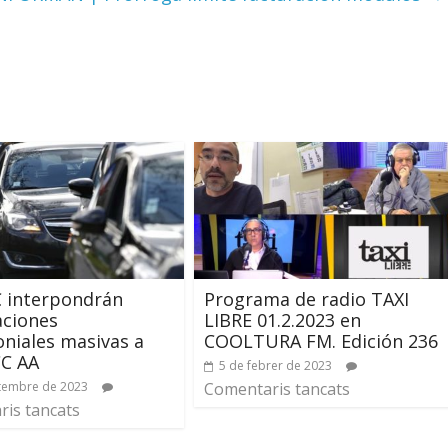
C interpondrán
Programa de radio TAXI
aciones
LIBRE 01.2.2023 en
niales masivas a
COOLTURA FM. Edición 236
CC AA
5 de febrer de 2023
tembre de 2023
Comentaris tancats
is tancats