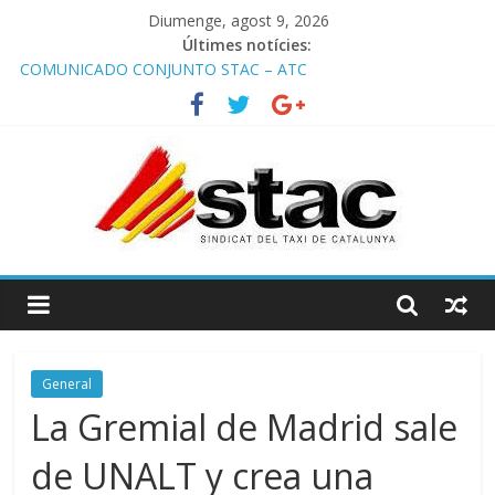
Diumenge, agost 9, 2026
Últimes notícies:
COMUNICADO CONJUNTO STAC – ATC
Comunicado STAC/ ATC de la reunión con los Mossos d
‘Esquadra del aeropuerto de Barcelona.
Programa de Radio TAXI LIBRE 29.07.2026 en COOLTURA FM.
Edición 386
STAC/ATC SOLICITAN TAULA TÈCNICA PARA MEJORAR LA
OPERATIVA DE ENTRADA EN EL PUERTO DE BARCELONA.
Programa de Radio TAXI LIBRE 22.07.2026 en COOLTURA FM.
Edición 385
General
La Gremial de Madrid sale
de UNALT y crea una