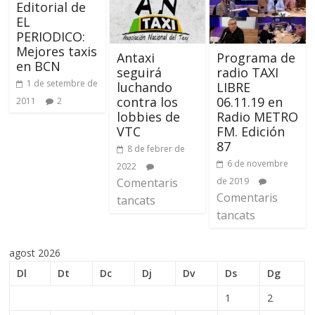
Editorial de
EL
PERIODICO:
Mejores taxis
Antaxi
Programa de
en BCN
seguirá
radio TAXI
1 de setembre de
luchando
LIBRE
contra los
06.11.19 en
2011
2
lobbies de
Radio METRO
VTC
FM. Edición
87
8 de febrer de
6 de novembre
2022
Comentaris
de 2019
Comentaris
tancats
tancats
agost 2026
Dl
Dt
Dc
Dj
Dv
Ds
Dg
1
2