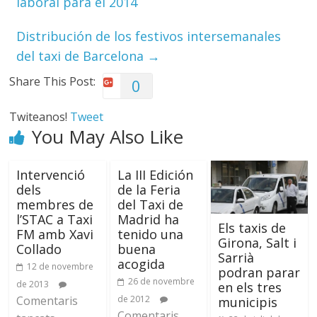
laboral para el 2014
Distribución de los festivos intersemanales
del taxi de Barcelona
→
Share This Post:
0
Twiteanos!
Tweet
You May Also Like
Intervenció
La III Edición
dels
de la Feria
membres de
del Taxi de
l’STAC a Taxi
Madrid ha
Els taxis de
FM amb Xavi
tenido una
Girona, Salt i
Collado
buena
Sarrià
acogida
12 de novembre
podran parar
26 de novembre
de 2013
en els tres
Comentaris
de 2012
municipis
Comentaris