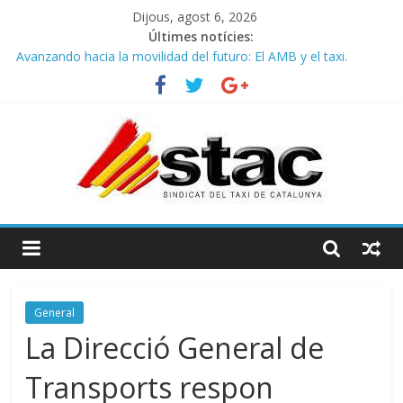
Dijous, agost 6, 2026
Últimes notícies:
Avanzando hacia la movilidad del futuro: El AMB y el taxi.
Programa de Radio TAXI LIBRE 29.07.2026 en COOLTURA FM.
Edición 386
STAC/ATC SOLICITAN TAULA TÈCNICA PARA MEJORAR LA
OPERATIVA DE ENTRADA EN EL PUERTO DE BARCELONA.
Programa de Radio TAXI LIBRE 22.07.2026 en COOLTURA FM.
Edición 385
COMUNICADO CONJUNTO STAC – ATC
General
La Direcció General de
Transports respon