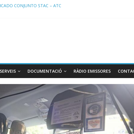
a de Radio TAXI LIBRE 22.07.2026 en COOLTURA FM. Edición 385
CADO CONJUNTO STAC – ATC
ado STAC/ ATC de la reunión con los Mossos d ‘Esquadra del aeropu
a de Radio TAXI LIBRE 29.07.2026 en COOLTURA FM. Edición 386
TC SOLICITAN TAULA TÈCNICA PARA MEJORAR LA OPERATIVA DE 
SERVEIS
DOCUMENTACIÓ
RÀDIO EMISSORES
CONTA