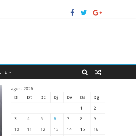
erto de Barcelona.
ENTRADA EN EL PUERTO DE BARCELONA.
CTE
agost 2026
Dl
Dt
Dc
Dj
Dv
Ds
Dg
1
2
3
4
5
6
7
8
9
10
11
12
13
14
15
16