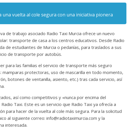
 una vuelta al cole segura con una iniciativa pionera
va de trabajo asociado Radio Taxi Murcia ofrece un nuevo
scolar: transporte de casa a los centros educativos. Desde Radio
ida de estudiantes de Murcia o pedanías, para traslados a sus
cio de transporte por autobús.
er para las familias el servicio de transporte más seguro
as: mamparas protectoras, uso de mascarilla en todo momento,
rón, botones de ventanilla, asiento, etc.) tras cada servicio, así
na.
lizados, así como competitivos y «nunca por encima del
Radio Taxi. Este es un servicio que Radio Taxi ya ofrecía a
n para hacer de la vuelta al cole más segura. Para la solicitud
ico al siguiente correo: info@radiotaximurcia.com y la
na interesada.