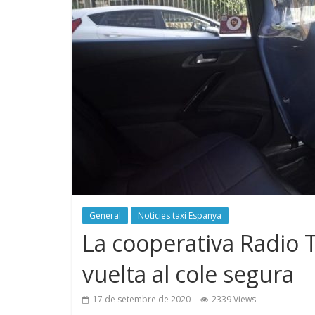
General
Noticies taxi Espanya
La cooperativa Radio 
vuelta al cole segura
17 de setembre de 2020
2339 Views