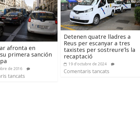
Detenen quatre lladres a
Reus per escanyar a tres
ar afronta en
taxistes per sostreure’ls la
su primera sanción
recaptació
opa
19 d'octubre de 2024
ubre de 2016
Comentaris tancats
is tancats