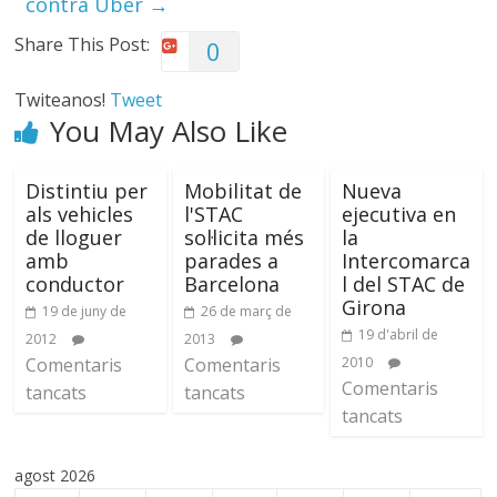
contra Uber
→
Share This Post:
0
Twiteanos!
Tweet
You May Also Like
Distintiu per
Mobilitat de
Nueva
als vehicles
l'STAC
ejecutiva en
de lloguer
sol·licita més
la
amb
parades a
Intercomarca
conductor
Barcelona
l del STAC de
Girona
19 de juny de
26 de març de
19 d'abril de
2012
2013
Comentaris
Comentaris
2010
Comentaris
tancats
tancats
tancats
agost 2026