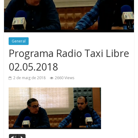
General
Programa Radio Taxi Libre
02.05.2018
2 de maig de 2018
2660 Views
Reproductor