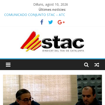
Dilluns, agost 10, 2026
Últimes notícies:
COMUNICADO CONJUNTO STAC – ATC
Comunicado STAC/ ATC de la reunión con los Mossos d
‘Esquadra del aeropuerto de Barcelona.
Programa de Radio TAXI LIBRE 29.07.2026 en COOLTURA FM.
Edición 386
STAC/ATC SOLICITAN TAULA TÈCNICA PARA MEJORAR LA
OPERATIVA DE ENTRADA EN EL PUERTO DE BARCELONA.
Programa de Radio TAXI LIBRE 22.07.2026 en COOLTURA FM.
Edición 385