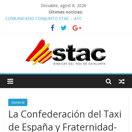
Dissabte, agost 8, 2026
Últimes notícies:
COMUNICADO CONJUNTO STAC – ATC
Comunicado STAC/ ATC de la reunión con los Mossos d
‘Esquadra del aeropuerto de Barcelona.
Programa de Radio TAXI LIBRE 29.07.2026 en COOLTURA FM.
Edición 386
STAC/ATC SOLICITAN TAULA TÈCNICA PARA MEJORAR LA
OPERATIVA DE ENTRADA EN EL PUERTO DE BARCELONA.
Programa de Radio TAXI LIBRE 22.07.2026 en COOLTURA FM.
Edición 385
General
La Confederación del Taxi
de España y Fraternidad-