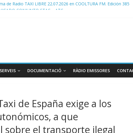
ma de Radio TAXI LIBRE 22.07.2026 en COOLTURA FM. Edición 385
ICADO CONJUNTO STAC – ATC
cado STAC/ ATC de la reunión con los Mossos d ‘Esquadra del aerop
ma de Radio TAXI LIBRE 29.07.2026 en COOLTURA FM. Edición 386
ATC SOLICITAN TAULA TÈCNICA PARA MEJORAR LA OPERATIVA DE
SERVEIS
DOCUMENTACIÓ
RÀDIO EMISSORES
CONTA
axi de España exige a los
autonómicos, a que
 sobre el transporte ilegal