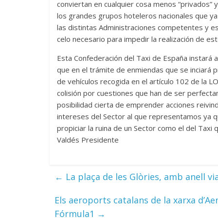
conviertan en cualquier cosa menos “privados” y 
los grandes grupos hoteleros nacionales que ya
las distintas Administraciones competentes y e
celo necesario para impedir la realización de e
Esta Confederación del Taxi de España instará a
que en el trámite de enmiendas que se inciará p
de vehículos recogida en el artículo 102 de la L
colisión por cuestiones que han de ser perfecta
posibilidad cierta de emprender acciones reivind
intereses del Sector al que representamos ya q
propiciar la ruina de un Sector como el del Ta
Valdés Presidente
←
La plaça de les Glòries, amb anell via
Els aeroports catalans de la xarxa d’A
Fórmula1
→