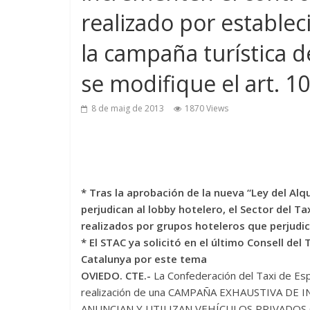
realizado por establec
la campaña turística d
se modifique el art. 1
8 de maig de 2013
1870 Views
* Tras la aprobación de la nueva “Ley del Alq
perjudican al lobby hotelero, el Sector del T
realizados por grupos hoteleros que perjudi
* El STAC ya solicitó en el último Consell del
Catalunya por este tema
OVIEDO. CTE.-
La Confederación del Taxi de Esp
realización de una CAMPAÑA EXHAUSTIVA D
ANUNCIAN Y UTILIZAN VEHÍCULOS PRIVADOS C