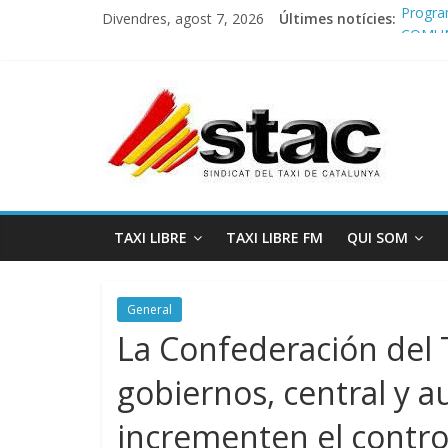
Divendres, agost 7, 2026
Últimes notícies:
Progra
COMUN
Comuni
Progra
STAC/
TAXI LIBRE
TAXI LIBRE FM
QUI SOM
General
La Confederación del T
gobiernos, central y 
incrementen el control