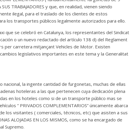
US TRABAJADORES y que, en realidad, vienen siendo
ente ilegal, para el traslado de los clientes de estos
ara los transportes públicos legalmente autorizados para ello.
axi que se celebró en Catalunya, los representantes del Sindicat
ficación o un nuevo redactado del artículo 138 d) del Reglament
rs per carretera mitjançant Vehicles de Motor. Existen
cambios legislativos importantes en este tema y la Generalitat
io nacional, la ingente cantidad de furgonetas, muchas de ellas
cadenas hoteleras a las que pertenecen cuya dedicación plena
adas en los hoteles como si de un transporte público mas se
 de vehículos “ PRIVADOS COMPLEMENTARIOS” únicamente abarca
 los visitantes ( comerciales, técnicos, etc) que asisten a sus
SONAS ALOJADAS EN LOS MISMOS, como se ha encargado de
unal Supremo.