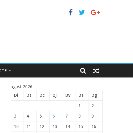
uerto de Barcelona.
 ENTRADA EN EL PUERTO DE BARCELONA.
CTE
agost 2026
Dl
Dt
Dc
Dj
Dv
Ds
Dg
1
2
3
4
5
6
7
8
9
10
11
12
13
14
15
16