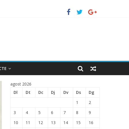
TRADA EN EL PUERTO DE BARCELONA.
CTE
agost 2026
Dl
Dt
Dc
Dj
Dv
Ds
Dg
1
2
3
4
5
6
7
8
9
10
11
12
13
14
15
16