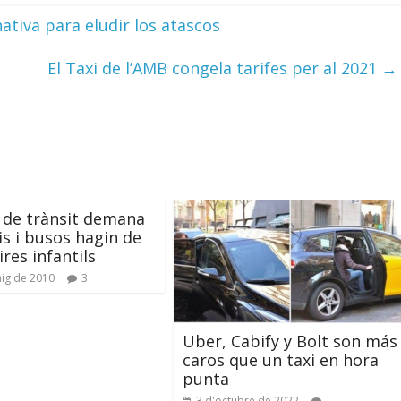
nativa para eludir los atascos
El Taxi de l’AMB congela tarifes per al 2021
→
al de trànsit demana
is i busos hagin de
res infantils
ig de 2010
3
Uber, Cabify y Bolt son más
caros que un taxi en hora
punta
3 d'octubre de 2022