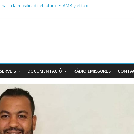
acia la movilidad del futuro: El AMB y el taxi.
de Radio TAXI LIBRE 29.07.2026 en COOLTURA FM. Edición 386
 SOLICITAN TAULA TÈCNICA PARA MEJORAR LA OPERATIVA DE EN
de Radio TAXI LIBRE 22.07.2026 en COOLTURA FM. Edición 385
DO CONJUNTO STAC – ATC
SERVEIS
DOCUMENTACIÓ
RÀDIO EMISSORES
CONTA