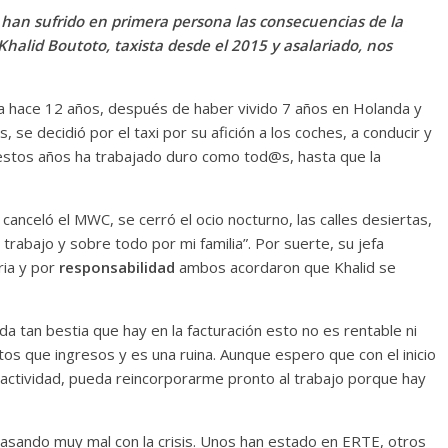
 han sufrido en primera persona las consecuencias de la
Khalid Boutoto, taxista desde el 2015 y asalariado, nos
nya hace 12 años, después de haber vivido 7 años en Holanda y
, se decidió por el taxi por su afición a los coches, a conducir y
s estos años ha trabajado duro como tod@s, hasta que la
anceló el MWC, se cerró el ocio nocturno, las calles desiertas,
rabajo y sobre todo por mi familia”. Por suerte, su jefa
ria y por
responsabilidad
ambos acordaron que Khalid se
da tan bestia que hay en la facturación esto no es rentable ni
tos que ingresos y es una ruina. Aunque espero que con el inicio
a actividad, pueda reincorporarme pronto al trabajo porque hay
asando muy mal con la crisis. Unos han estado en ERTE, otros