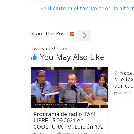
←
Seúl estrena el taxi volador, la alter
Share This Post:
0
Twiteanos!
Tweet
You May Also Like
El fisc
que tax
dur cadi
27 de ma
Programa de radio TAXI
LIBRE 15.09.2021 en
COOLTURA FM. Edición 172
15 de setembre de 2021