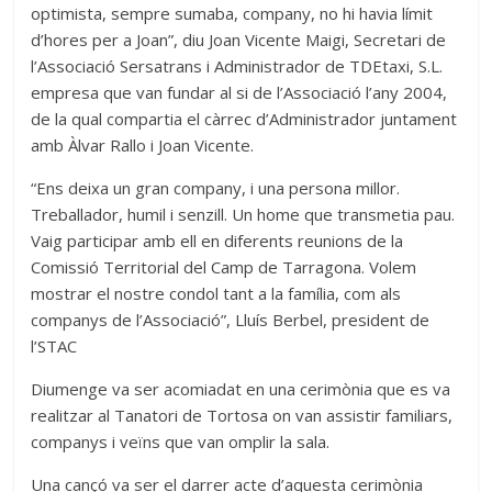
optimista, sempre sumaba, company, no hi havia límit
d’hores per a Joan”, diu Joan Vicente Maigi, Secretari de
l’Associació Sersatrans i Administrador de TDEtaxi, S.L.
empresa que van fundar al si de l’Associació l’any 2004,
de la qual compartia el càrrec d’Administrador juntament
amb Àlvar Rallo i Joan Vicente.
“Ens deixa un gran company, i una persona millor.
Treballador, humil i senzill. Un home que transmetia pau.
Vaig participar amb ell en diferents reunions de la
Comissió Territorial del Camp de Tarragona. Volem
mostrar el nostre condol tant a la família, com als
companys de l’Associació”, Lluís Berbel, president de
l’STAC
Diumenge va ser acomiadat en una cerimònia que es va
realitzar al Tanatori de Tortosa on van assistir familiars,
companys i veïns que van omplir la sala.
Una cançó va ser el darrer acte d’aquesta cerimònia