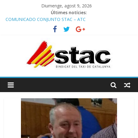
Diumenge, agost 9, 2026
Últimes notícies:
COMUNICADO CONJUNTO STAC – ATC
Comunicado STAC/ ATC de la reunión con los Mossos d
‘Esquadra del aeropuerto de Barcelona.
Programa de Radio TAXI LIBRE 29.07.2026 en COOLTURA FM.
Edición 386
STAC/ATC SOLICITAN TAULA TÈCNICA PARA MEJORAR LA
OPERATIVA DE ENTRADA EN EL PUERTO DE BARCELONA.
Programa de Radio TAXI LIBRE 22.07.2026 en COOLTURA FM.
Edición 385