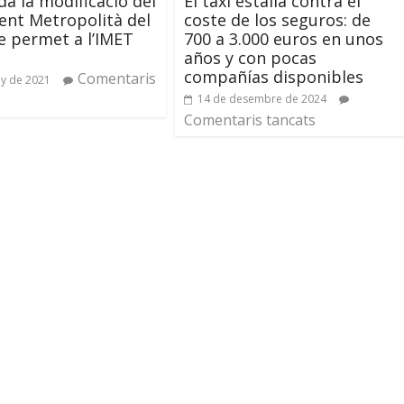
da la modificació del
El taxi estalla contra el
nt Metropolità del
coste de los seguros: de
e permet a l’IMET
700 a 3.000 euros en unos
años y con pocas
compañías disponibles
Comentaris
ny de 2021
14 de desembre de 2024
Comentaris tancats