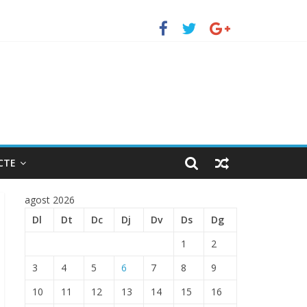
erto de Barcelona.
ENTRADA EN EL PUERTO DE BARCELONA.
CTE
agost 2026
Dl
Dt
Dc
Dj
Dv
Ds
Dg
1
2
3
4
5
6
7
8
9
10
11
12
13
14
15
16