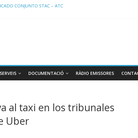
CADO CONJUNTO STAC – ATC
ado STAC/ ATC de la reunión con los Mossos d ‘Esquadra del aeropu
a de Radio TAXI LIBRE 29.07.2026 en COOLTURA FM. Edición 386
TC SOLICITAN TAULA TÈCNICA PARA MEJORAR LA OPERATIVA DE 
a de Radio TAXI LIBRE 22.07.2026 en COOLTURA FM. Edición 385
SERVEIS
DOCUMENTACIÓ
RÀDIO EMISSORES
CONTA
 al taxi en los tribunales
de Uber