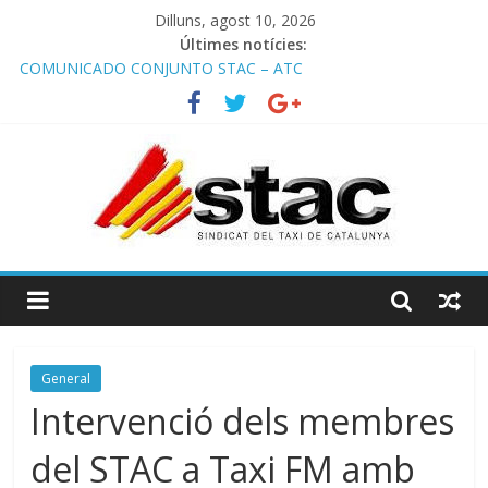
Dilluns, agost 10, 2026
Últimes notícies:
COMUNICADO CONJUNTO STAC – ATC
Comunicado STAC/ ATC de la reunión con los Mossos d
‘Esquadra del aeropuerto de Barcelona.
Programa de Radio TAXI LIBRE 29.07.2026 en COOLTURA FM.
Edición 386
STAC/ATC SOLICITAN TAULA TÈCNICA PARA MEJORAR LA
OPERATIVA DE ENTRADA EN EL PUERTO DE BARCELONA.
Programa de Radio TAXI LIBRE 22.07.2026 en COOLTURA FM.
Edición 385
General
Intervenció dels membres
del STAC a Taxi FM amb