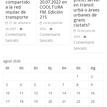
compartido
20.07.2022 en
en trànsit
a la red
COOLTURA
urbà o àrees
insular de
FM. Edición
urbanes de
transporte
215
grans
27 de setembre
24 de juliol de
ciutats?
de 2021
2022
30 de juny de
Comentaris
Comentaris
2016
tancats
tancats
Comentaris
tancats
agost 2026
Dl
Dt
Dc
Dj
Dv
Ds
Dg
1
2
3
4
5
6
7
8
9
10
11
12
13
14
15
16
17
18
19
20
21
22
23