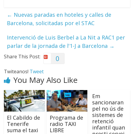
←
Nuevas paradas en hoteles y calles de
Barcelona, solicitadas por el STAC
Intervenció de Luis Berbel a La Nit a RAC1 per
parlar de la jornada de l'1-J a Barcelona
→
Share This Post:
0
Twiteanos!
Tweet
You May Also Like
Em
sancionaran
pel no ús de
sistemes de
El Cabildo de
Programa de
retenció
Tenerife
radio TAXI
infantil quan
suma el taxi
LIBRE
presti servei