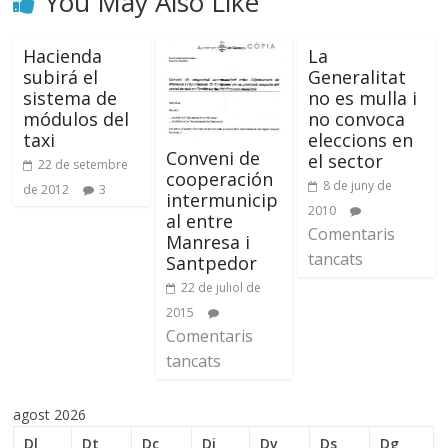
You May Also Like
Hacienda
La
subirá el
Generalitat
sistema de
no es mulla i
módulos del
no convoca
taxi
eleccions en
Conveni de
el sector
22 de setembre
cooperación
8 de juny de
de 2012
3
intermunicip
2010
al entre
Comentaris
Manresa i
tancats
Santpedor
22 de juliol de
2015
Comentaris
tancats
agost 2026
Dl
Dt
Dc
Dj
Dv
Ds
Dg