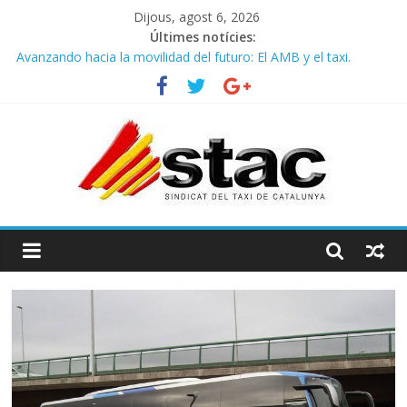
Dijous, agost 6, 2026
Últimes notícies:
Avanzando hacia la movilidad del futuro: El AMB y el taxi.
Programa de Radio TAXI LIBRE 29.07.2026 en COOLTURA FM.
Edición 386
STAC/ATC SOLICITAN TAULA TÈCNICA PARA MEJORAR LA
OPERATIVA DE ENTRADA EN EL PUERTO DE BARCELONA.
Programa de Radio TAXI LIBRE 22.07.2026 en COOLTURA FM.
Edición 385
COMUNICADO CONJUNTO STAC – ATC