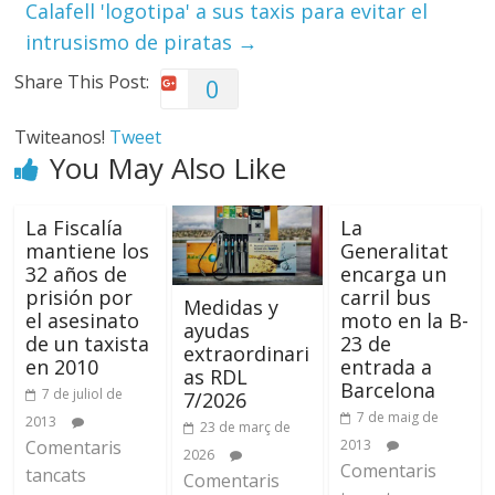
Calafell 'logotipa' a sus taxis para evitar el
intrusismo de piratas
→
Share This Post:
0
Twiteanos!
Tweet
You May Also Like
La Fiscalía
La
mantiene los
Generalitat
32 años de
encarga un
prisión por
carril bus
Medidas y
el asesinato
moto en la B-
ayudas
de un taxista
23 de
extraordinari
en 2010
entrada a
as RDL
Barcelona
7 de juliol de
7/2026
7 de maig de
2013
23 de març de
Comentaris
2013
2026
Comentaris
tancats
Comentaris