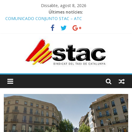
Dissabte, agost 8, 2026
Últimes notícies:
COMUNICADO CONJUNTO STAC – ATC
Comunicado STAC/ ATC de la reunión con los Mossos d
‘Esquadra del aeropuerto de Barcelona.
Programa de Radio TAXI LIBRE 29.07.2026 en COOLTURA FM.
Edición 386
STAC/ATC SOLICITAN TAULA TÈCNICA PARA MEJORAR LA
OPERATIVA DE ENTRADA EN EL PUERTO DE BARCELONA.
Programa de Radio TAXI LIBRE 22.07.2026 en COOLTURA FM.
Edición 385