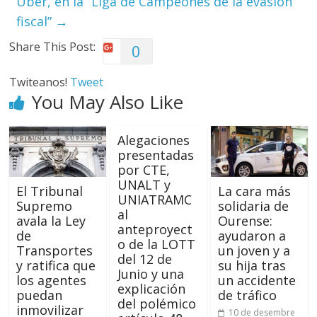
Uber, en la “Liga de Campeones de la evasión
fiscal”
→
Share This Post:
0
Twiteanos!
Tweet
You May Also Like
Alegaciones
presentadas
por CTE,
UNALT y
El Tribunal
La cara más
UNIATRAMC
Supremo
solidaria de
al
avala la Ley
Ourense:
anteproyect
de
ayudaron a
o de la LOTT
Transportes
un joven y a
del 12 de
y ratifica que
su hija tras
Junio y una
los agentes
un accidente
explicación
puedan
de tráfico
del polémico
inmovilizar
10 de desembre