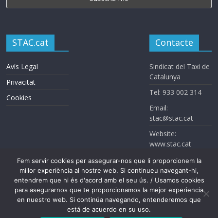
STAC.cat
Contacte
Avís Legal
Sindicat del Taxi de
Catalunya
Privacitat
Tel: 933 002 314
Cookies
Email:
stac@stac.cat
Website:
www.stac.cat
Fem servir cookies per assegurar-nos que li proporcionem la
millor experiència al nostre web. Si continueu navegant-hi,
entendrem que hi és d'acord amb el seu ús. / Usamos cookies
para asegurarnos que te proporcionamos la mejor experiencia
en nuestro web. Si continúa navegando, entenderemos que
está de acuerdo en su uso.
Sindicat del Taxi de Catalunya. Todos los derechos reservados