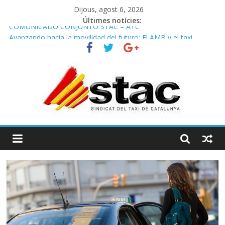
Dijous, agost 6, 2026
Últimes notícies:
COMUNICADO CONJUNTO STAC – ATC
Avanzando hacia la movilidad del futuro: El AMB y el taxi.
Programa de Radio TAXI LIBRE 29.07.2026 en COOLTURA FM.
Edición 386
STAC/ATC SOLICITAN TAULA TÈCNICA PARA MEJORAR LA
OPERATIVA DE ENTRADA EN EL PUERTO DE BARCELONA.
Programa de Radio TAXI LIBRE 22.07.2026 en COOLTURA FM.
Edición 385