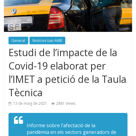
General
Noticies taxi AMB
Estudi de l’impacte de la
Covid-19 elaborat per
l’IMET a petició de la Taula
Tècnica
13 de maig de 2021
2881 Views
Informe sobre l’afectació de la
pandèmia en els sectors generadors de